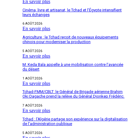
En savoir plus
Cinéma, livre et artisanat, le Tchad et l’Égypte intensifient
leurs échanges
6 AOÛT 2026
En savoir plus
Agriculture : le Tchad reçoit de nouveaux équipements
chinois pour moderniser la production
5 AOÛT 2026
En savoir plus
M. Keda Bala appelle à une mobilisation contre l’avancée
du désert
1 AOÛT 2026
En savoir plus
Tchad-FMM/CBLT: le Général de Brigade aérienne Brahim
Oki Dagache prend la relève du Général Djonkep Frédéric.
7 AOÛT 2026
En savoir plus
Tchad : l’Algérie partage son expérience sur la digitalisation
de l’administration publique
5 AOÛT 2026
En savoir plus