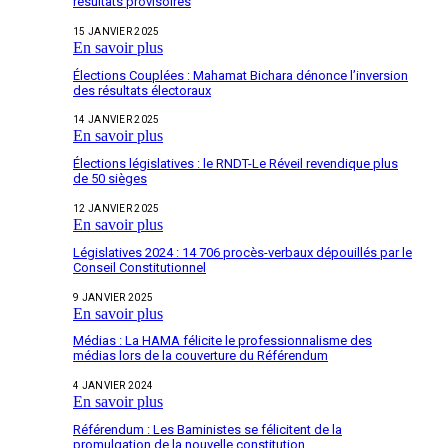
résultats provisoires
15 JANVIER 2025
En savoir plus
Élections Couplées : Mahamat Bichara dénonce l’inversion
des résultats électoraux
14 JANVIER 2025
En savoir plus
Élections législatives : le RNDT-Le Réveil revendique plus
de 50 sièges
12 JANVIER 2025
En savoir plus
Législatives 2024 : 14 706 procès-verbaux dépouillés par le
Conseil Constitutionnel
9 JANVIER 2025
En savoir plus
Médias : La HAMA félicite le professionnalisme des
médias lors de la couverture du Référendum
4 JANVIER 2024
En savoir plus
Référendum : Les Baministes se félicitent de la
promulgation de la nouvelle constitution