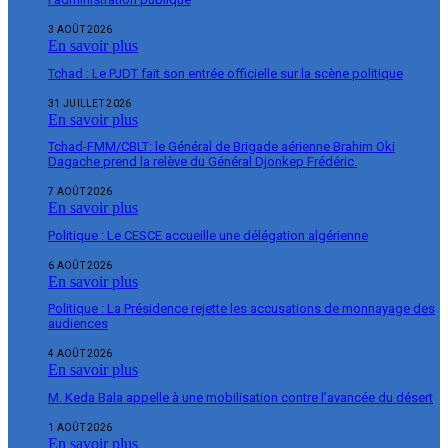
3 AOÛT 2026
En savoir plus
Tchad : Le PJDT fait son entrée officielle sur la scène politique
31 JUILLET 2026
En savoir plus
Tchad-FMM/CBLT: le Général de Brigade aérienne Brahim Oki
Dagache prend la relève du Général Djonkep Frédéric.
7 AOÛT 2026
En savoir plus
Politique : Le CESCE accueille une délégation algérienne
6 AOÛT 2026
En savoir plus
Politique : La Présidence rejette les accusations de monnayage des
audiences
4 AOÛT 2026
En savoir plus
M. Keda Bala appelle à une mobilisation contre l’avancée du désert
1 AOÛT 2026
En savoir plus