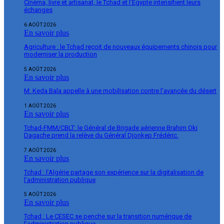
Cinéma, livre et artisanat, le Tchad et l’Égypte intensifient leurs
échanges
6 AOÛT 2026
En savoir plus
Agriculture : le Tchad reçoit de nouveaux équipements chinois pour
moderniser la production
5 AOÛT 2026
En savoir plus
M. Keda Bala appelle à une mobilisation contre l’avancée du désert
1 AOÛT 2026
En savoir plus
Tchad-FMM/CBLT: le Général de Brigade aérienne Brahim Oki
Dagache prend la relève du Général Djonkep Frédéric.
7 AOÛT 2026
En savoir plus
Tchad : l’Algérie partage son expérience sur la digitalisation de
l’administration publique
5 AOÛT 2026
En savoir plus
Tchad : Le CESEC se penche sur la transition numérique de
l’administration publique