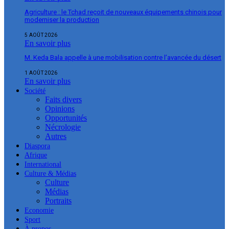
Agriculture : le Tchad reçoit de nouveaux équipements chinois pour
moderniser la production
5 AOÛT 2026
En savoir plus
M. Keda Bala appelle à une mobilisation contre l’avancée du désert
1 AOÛT 2026
En savoir plus
Société
Faits divers
Opinions
Opportunités
Nécrologie
Autres
Diaspora
Afrique
International
Culture & Médias
Culture
Médias
Portraits
Economie
Sport
À propos