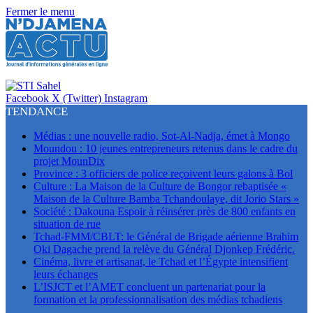
Fermer le menu
Facebook
X (Twitter)
Instagram
TENDANCE
Médias : une nouvelle radio, Sot-Al-Nadja, émet à Mongo
Moundou : 10 jeunes entrepreneurs retenus dans le cadre du
projet MounDix
Province : 3 officiers de police reçoivent leurs galons à Bol
Culture : La Maison de la Culture de Bongor rebaptisée «
Maison de la Culture Bamba Tchandoulaye, dit Jorio Stars »
Société : Dakouna Espoir à réinsérer près de 800 enfants en
situation de rue
Tchad-FMM/CBLT: le Général de Brigade aérienne Brahim
Oki Dagache prend la relève du Général Djonkep Frédéric.
Cinéma, livre et artisanat, le Tchad et l’Égypte intensifient
leurs échanges
L’ISJCT et l’AMET concluent un partenariat pour la
formation et la professionnalisation des médias tchadiens