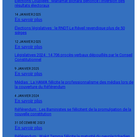
Élections Couplées : Mahamat Bichara dénonce l’inversion des
résultats électoraux
14 JANVIER 2025
En savoir plus
Élections législatives : le RNDT-Le Réveil revendique plus de 50
sièges
12 JANVIER 2025
En savoir plus
Législatives 2024 : 14 706 procès-verbaux dépouillés par le Conseil
Constitutionnel
9 JANVIER 2025
En savoir plus
Médias : La HAMA félicite le professionnalisme des médias lors de
la couverture du Référendum
4 JANVIER 2024
En savoir plus
Référendum : Les Baministes se félicitent de la promulgation de la
nouvelle constitution
31 DÉCEMBRE 2023
En savoir plus
Référendum : Wakit Tamma félicite la maturité du peuple tchadien