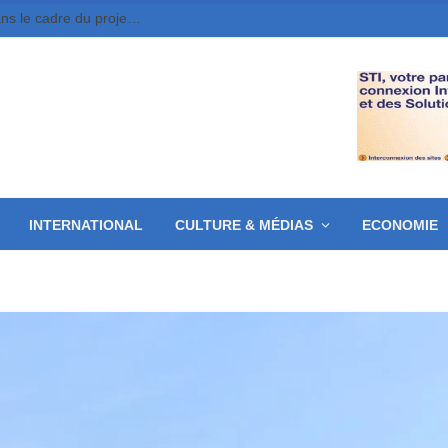
Moundou : 10 jeunes entrepreneurs retenus dans le cadre du projet MounDix
INTERNATIONAL
CULTURE & MÉDIAS
ECONOMIE