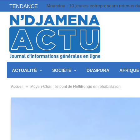
TENDANCE
ACTUALITÉ
SOCIÉTÉ
DIASPORA
AFRIQUE
»
Accueil
Moyen-Chari : le pont de HélliBongo en réhabilitation