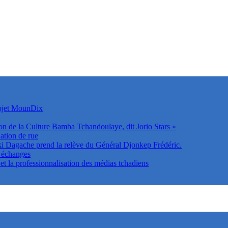
rojet MounDix
on de la Culture Bamba Tchandoulaye, dit Jorio Stars »
ation de rue
Dagache prend la relève du Général Djonkep Frédéric.
s échanges
t la professionnalisation des médias tchadiens