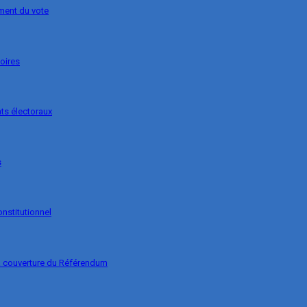
ement du vote
soires
ts électoraux
s
onstitutionnel
la couverture du Référendum