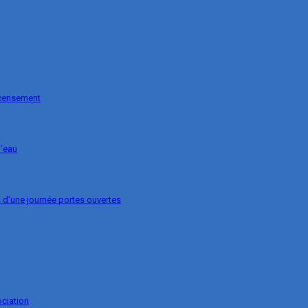
ecensement
l’eau
s d’une journée portes ouvertes
ociation