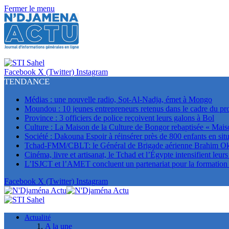
Fermer le menu
Facebook
X (Twitter)
Instagram
TENDANCE
Médias : une nouvelle radio, Sot-Al-Nadja, émet à Mongo
Moundou : 10 jeunes entrepreneurs retenus dans le cadre du p
Province : 3 officiers de police reçoivent leurs galons à Bol
Culture : La Maison de la Culture de Bongor rebaptisée « Mais
Société : Dakouna Espoir à réinsérer près de 800 enfants en situ
Tchad-FMM/CBLT: le Général de Brigade aérienne Brahim Oki 
Cinéma, livre et artisanat, le Tchad et l’Égypte intensifient leur
L’ISJCT et l’AMET concluent un partenariat pour la formation e
Facebook
X (Twitter)
Instagram
Actualité
A la une