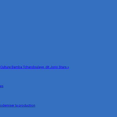
 Culture Bamba Tchandoulaye, dit Jorio Stars »
ges
oderniser la production