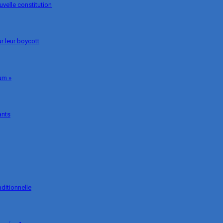
uvelle constitution
r leur boycott
um »
ants
ditionnelle