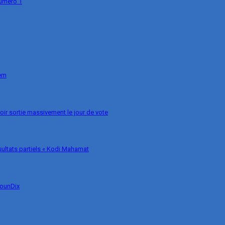
numéro 1
nem
voir sortie massivement le jour de vote
ésultats partiels « Kodi Mahamat
MounDix