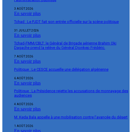
3 AOÛT 2026
En savoir plus
Tchad : Le PJDT fait son entrée officielle sur la scène politique
31 JUILLET 2026
En savoir plus
Tchad-FMM/CBLT: le Général de Brigade aérienne Brahim Oki
Dagache prend la relève du Général Djonkep Frédéric.
7 AOÛT 2026
En savoir plus
Politique : Le CESCE accueille une délégation algérienne
6 AOÛT 2026
En savoir plus
Politique : La Présidence rejette les accusations de monnayage des
audiences
4 AOÛT 2026
En savoir plus
M. Keda Bala appelle à une mobilisation contre l’avancée du désert
1 AOÛT 2026
En savoir plus