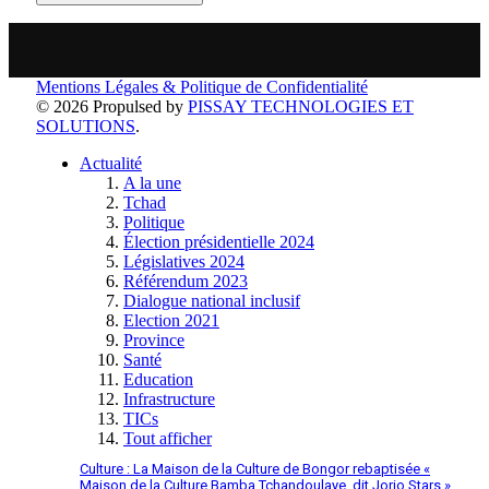
Mentions Légales & Politique de Confidentialité
© 2026 Propulsed by
PISSAY TECHNOLOGIES ET
SOLUTIONS
.
Actualité
A la une
Tchad
Politique
Élection présidentielle 2024
Législatives 2024
Référendum 2023
Dialogue national inclusif
Election 2021
Province
Santé
Education
Infrastructure
TICs
Tout afficher
Culture : La Maison de la Culture de Bongor rebaptisée «
Maison de la Culture Bamba Tchandoulaye, dit Jorio Stars »