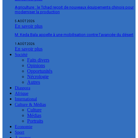
Agriculture : le Tchad reçoit de nouveaux équipements chinois pour
moderniser la production
5 AOÛT 2026
En savoir plus
M. Keda Bala appelle à une mobilisation contre l’avancée du désert
1 AOÛT 2026
En savoir plus
Société
Faits divers
Opinions
Opportunités
Nécrologie
Autres
Diaspora
Afrique
International
Culture & Médias
Culture
Médias
Portraits
Economie
Sport
À propos