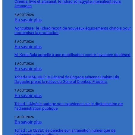
Cinéma, livre et artisanat, le Tchad et l’Égypte intensifient leurs
échanges
6 AOÛT 2026
En savoir plus
Agriculture : le Tchad reçoit de nouveaux équipements chinois pour
moderniser la production
5 AOÛT 2026
En savoir plus
M. Keda Bala appelle à une mobilisation contre l’avancée du désert
1 AOÛT 2026
En savoir plus
Tchad-FMM/CBLT: le Général de Brigade aérienne Brahim Oki
Dagache prend la relève du Général Djonkep Frédéric.
7 AOÛT 2026
En savoir plus
Tchad : l’Algérie partage son expérience sur la digitalisation de
l’administration publique
5 AOÛT 2026
En savoir plus
Tchad : Le CESEC se penche sur la transition numérique de
l’administration publique