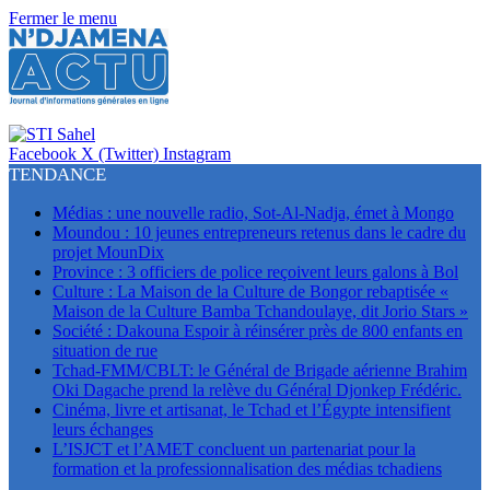
Fermer le menu
Facebook
X (Twitter)
Instagram
TENDANCE
Médias : une nouvelle radio, Sot-Al-Nadja, émet à Mongo
Moundou : 10 jeunes entrepreneurs retenus dans le cadre du
projet MounDix
Province : 3 officiers de police reçoivent leurs galons à Bol
Culture : La Maison de la Culture de Bongor rebaptisée «
Maison de la Culture Bamba Tchandoulaye, dit Jorio Stars »
Société : Dakouna Espoir à réinsérer près de 800 enfants en
situation de rue
Tchad-FMM/CBLT: le Général de Brigade aérienne Brahim
Oki Dagache prend la relève du Général Djonkep Frédéric.
Cinéma, livre et artisanat, le Tchad et l’Égypte intensifient
leurs échanges
L’ISJCT et l’AMET concluent un partenariat pour la
formation et la professionnalisation des médias tchadiens