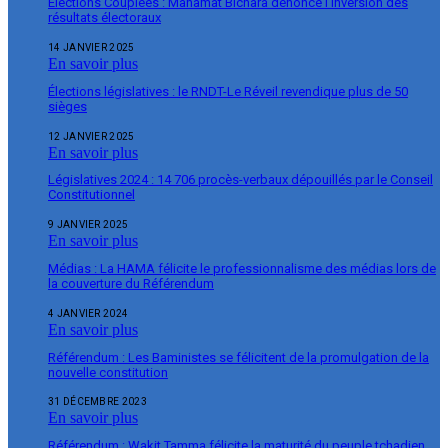
Élections Couplées : Mahamat Bichara dénonce l’inversion des
résultats électoraux
14 JANVIER 2025
En savoir plus
Élections législatives : le RNDT-Le Réveil revendique plus de 50
sièges
12 JANVIER 2025
En savoir plus
Législatives 2024 : 14 706 procès-verbaux dépouillés par le Conseil
Constitutionnel
9 JANVIER 2025
En savoir plus
Médias : La HAMA félicite le professionnalisme des médias lors de
la couverture du Référendum
4 JANVIER 2024
En savoir plus
Référendum : Les Baministes se félicitent de la promulgation de la
nouvelle constitution
31 DÉCEMBRE 2023
En savoir plus
Référendum : Wakit Tamma félicite la maturité du peuple tchadien