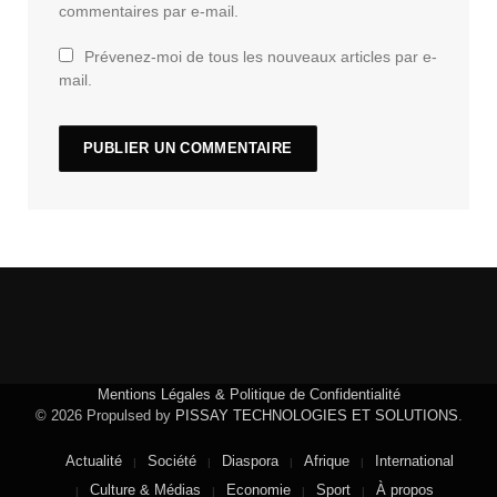
commentaires par e-mail.
Prévenez-moi de tous les nouveaux articles par e-
mail.
Mentions Légales & Politique de Confidentialité
© 2026 Propulsed by
PISSAY TECHNOLOGIES ET SOLUTIONS
.
Actualité
Société
Diaspora
Afrique
International
Culture & Médias
Economie
Sport
À propos