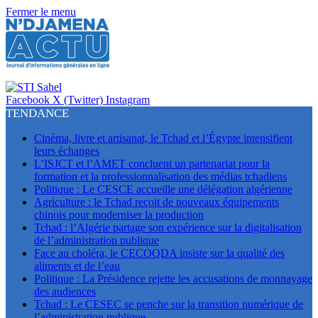
Fermer le menu
Facebook
X (Twitter)
Instagram
TENDANCE
Cinéma, livre et artisanat, le Tchad et l’Égypte intensifient
leurs échanges
L’ISJCT et l’AMET concluent un partenariat pour la
formation et la professionnalisation des médias tchadiens
Politique : Le CESCE accueille une délégation algérienne
Agriculture : le Tchad reçoit de nouveaux équipements
chinois pour moderniser la production
Tchad : l’Algérie partage son expérience sur la digitalisation
de l’administration publique
Face au choléra, le CECOQDA insiste sur la qualité des
aliments et de l’eau
Politique : La Présidence rejette les accusations de monnayage
des audiences
Tchad : Le CESEC se penche sur la transition numérique de
l’administration publique