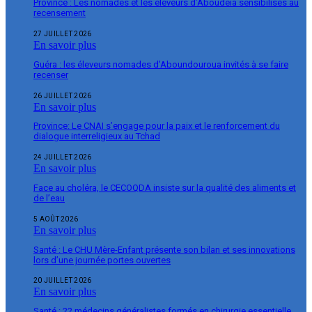
Province : Les nomades et les éleveurs d’Aboudeïa sensibilisés au
recensement
27 JUILLET 2026
En savoir plus
Guéra : les éleveurs nomades d’Aboundouroua invités à se faire
recenser
26 JUILLET 2026
En savoir plus
Province: Le CNAI s’engage pour la paix et le renforcement du
dialogue interreligieux au Tchad
24 JUILLET 2026
En savoir plus
Face au choléra, le CECOQDA insiste sur la qualité des aliments et
de l’eau
5 AOÛT 2026
En savoir plus
Santé : Le CHU Mère-Enfant présente son bilan et ses innovations
lors d’une journée portes ouvertes
20 JUILLET 2026
En savoir plus
Santé : 22 médecins généralistes formés en chirurgie essentielle