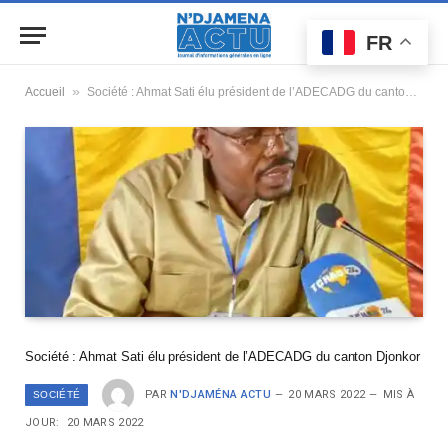
FR
»
Accueil
Société : Ahmat Sati élu président de l’ADECADG du canton Djonkor
Société : Ahmat Sati élu président de l’ADECADG du canton Djonkor
PAR
N'DJAMÉNA ACTU
20 MARS 2022
MIS À
SOCIÉTÉ
JOUR:
20 MARS 2022