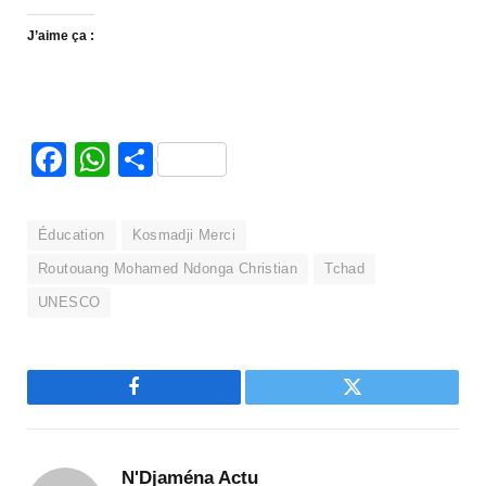
J’aime ça :
Facebook
WhatsApp
Partager
Éducation
Kosmadji Merci
Routouang Mohamed Ndonga Christian
Tchad
UNESCO
Facebook
Twitter
N'Djaména Actu