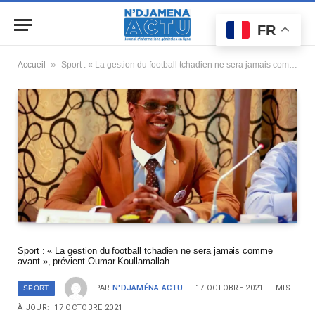
FR
»
Accueil
Sport : « La gestion du football tchadien ne sera jamais comme avant », prévient Oumar Koullamallah
Sport : « La gestion du football tchadien ne sera jamais comme
avant », prévient Oumar Koullamallah
PAR
N'DJAMÉNA ACTU
17 OCTOBRE 2021
MIS
SPORT
À JOUR:
17 OCTOBRE 2021