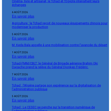
Cinéma, livre et artisanat, le Tchad et l’Égypte intensifient leurs
échanges
6 AOÛT 2026
En savoir plus
Agriculture : le Tchad reçoit de nouveaux équipements chinois pour
moderniser la production
5 AOÛT 2026
En savoir plus
M. Keda Bala appelle à une mobilisation contre l’avancée du désert
1 AOÛT 2026
En savoir plus
Tchad-FMM/CBLT: le Général de Brigade aérienne Brahim Oki
Dagache prend la relève du Général Djonkep Frédéric.
7 AOÛT 2026
En savoir plus
Tchad : l’Algérie partage son expérience sur la digitalisation de
l’administration publique
5 AOÛT 2026
En savoir plus
Tchad : Le CESEC se penche sur la transition numérique de
l’administration publique