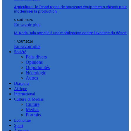
Agriculture : le Tchad reçoit de nouveaux équipements chinois pour
moderniser la production
5 AOÛT 2026
En savoir plus
M. Keda Bala appelle à une mobilisation contre l’avancée du désert
1 AOÛT 2026
En savoir plus
Société
Faits divers
Opinions
Opportunités
Nécrologie
Autres
Diaspora
Afrique
International
Culture & Médias
Culture
Médias
Portraits
Economie
Sport
À propos