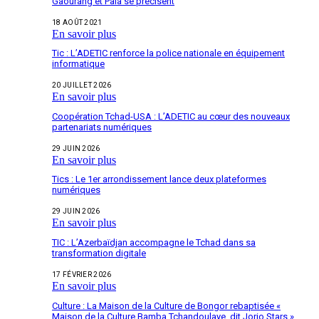
Gaourang et Pala se précisent
18 AOÛT 2021
En savoir plus
Tic : L’ADETIC renforce la police nationale en équipement
informatique
20 JUILLET 2026
En savoir plus
Coopération Tchad-USA : L’ADETIC au cœur des nouveaux
partenariats numériques
29 JUIN 2026
En savoir plus
Tics : Le 1er arrondissement lance deux plateformes
numériques
29 JUIN 2026
En savoir plus
TIC : L’Azerbaïdjan accompagne le Tchad dans sa
transformation digitale
17 FÉVRIER 2026
En savoir plus
Culture : La Maison de la Culture de Bongor rebaptisée «
Maison de la Culture Bamba Tchandoulaye, dit Jorio Stars »