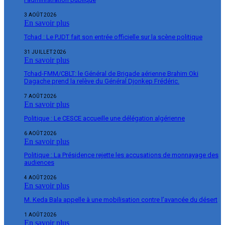
3 AOÛT 2026
En savoir plus
Tchad : Le PJDT fait son entrée officielle sur la scène politique
31 JUILLET 2026
En savoir plus
Tchad-FMM/CBLT: le Général de Brigade aérienne Brahim Oki
Dagache prend la relève du Général Djonkep Frédéric.
7 AOÛT 2026
En savoir plus
Politique : Le CESCE accueille une délégation algérienne
6 AOÛT 2026
En savoir plus
Politique : La Présidence rejette les accusations de monnayage des
audiences
4 AOÛT 2026
En savoir plus
M. Keda Bala appelle à une mobilisation contre l’avancée du désert
1 AOÛT 2026
En savoir plus