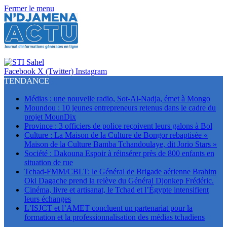
Fermer le menu
Facebook
X (Twitter)
Instagram
TENDANCE
Médias : une nouvelle radio, Sot-Al-Nadja, émet à Mongo
Moundou : 10 jeunes entrepreneurs retenus dans le cadre du
projet MounDix
Province : 3 officiers de police reçoivent leurs galons à Bol
Culture : La Maison de la Culture de Bongor rebaptisée «
Maison de la Culture Bamba Tchandoulaye, dit Jorio Stars »
Société : Dakouna Espoir à réinsérer près de 800 enfants en
situation de rue
Tchad-FMM/CBLT: le Général de Brigade aérienne Brahim
Oki Dagache prend la relève du Général Djonkep Frédéric.
Cinéma, livre et artisanat, le Tchad et l’Égypte intensifient
leurs échanges
L’ISJCT et l’AMET concluent un partenariat pour la
formation et la professionnalisation des médias tchadiens