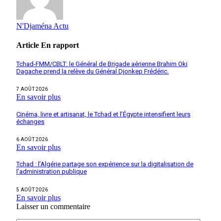
N'Djaména Actu
Article
En rapport
Tchad-FMM/CBLT: le Général de Brigade aérienne Brahim Oki
Dagache prend la relève du Général Djonkep Frédéric.
7 AOÛT 2026
En savoir plus
Cinéma, livre et artisanat, le Tchad et l’Égypte intensifient leurs
échanges
6 AOÛT 2026
En savoir plus
Tchad : l’Algérie partage son expérience sur la digitalisation de
l’administration publique
5 AOÛT 2026
En savoir plus
Laisser un commentaire