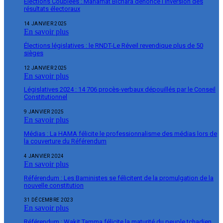
Élections Couplées : Mahamat Bichara dénonce l’inversion des
résultats électoraux
14 JANVIER 2025
En savoir plus
Élections législatives : le RNDT-Le Réveil revendique plus de 50
sièges
12 JANVIER 2025
En savoir plus
Législatives 2024 : 14 706 procès-verbaux dépouillés par le Conseil
Constitutionnel
9 JANVIER 2025
En savoir plus
Médias : La HAMA félicite le professionnalisme des médias lors de
la couverture du Référendum
4 JANVIER 2024
En savoir plus
Référendum : Les Baministes se félicitent de la promulgation de la
nouvelle constitution
31 DÉCEMBRE 2023
En savoir plus
Référendum : Wakit Tamma félicite la maturité du peuple tchadien