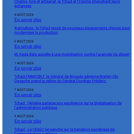
Cinéma, livre et artisanat, le Tchad et l’Égypte intensifient leurs
échanges
6 AOÛT 2026
En savoir plus
Agriculture : le Tchad reçoit de nouveaux équipements chinois pour
moderniser la production
5 AOÛT 2026
En savoir plus
M. Keda Bala appelle à une mobilisation contre l’avancée du désert
1 AOÛT 2026
En savoir plus
Tchad-FMM/CBLT: le Général de Brigade aérienne Brahim Oki
Dagache prend la relève du Général Djonkep Frédéric.
7 AOÛT 2026
En savoir plus
Tchad : l’Algérie partage son expérience sur la digitalisation de
l’administration publique
5 AOÛT 2026
En savoir plus
Tchad : Le CESEC se penche sur la transition numérique de
l’administration publique