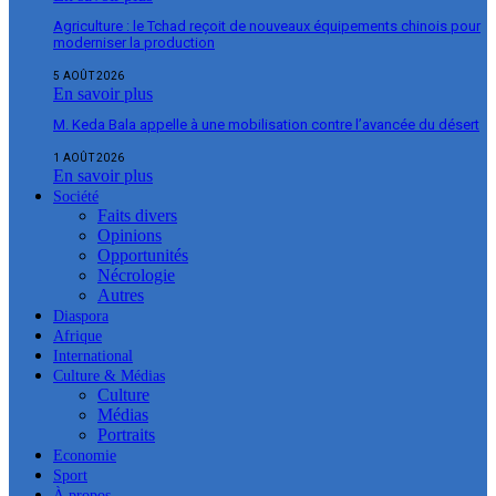
Agriculture : le Tchad reçoit de nouveaux équipements chinois pour
moderniser la production
5 AOÛT 2026
En savoir plus
M. Keda Bala appelle à une mobilisation contre l’avancée du désert
1 AOÛT 2026
En savoir plus
Société
Faits divers
Opinions
Opportunités
Nécrologie
Autres
Diaspora
Afrique
International
Culture & Médias
Culture
Médias
Portraits
Economie
Sport
À propos