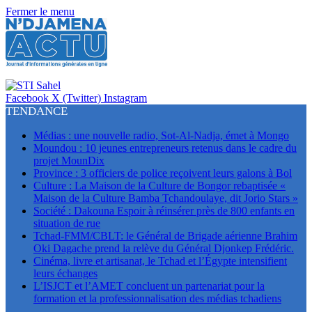
Fermer le menu
Facebook
X (Twitter)
Instagram
TENDANCE
Médias : une nouvelle radio, Sot-Al-Nadja, émet à Mongo
Moundou : 10 jeunes entrepreneurs retenus dans le cadre du
projet MounDix
Province : 3 officiers de police reçoivent leurs galons à Bol
Culture : La Maison de la Culture de Bongor rebaptisée «
Maison de la Culture Bamba Tchandoulaye, dit Jorio Stars »
Société : Dakouna Espoir à réinsérer près de 800 enfants en
situation de rue
Tchad-FMM/CBLT: le Général de Brigade aérienne Brahim
Oki Dagache prend la relève du Général Djonkep Frédéric.
Cinéma, livre et artisanat, le Tchad et l’Égypte intensifient
leurs échanges
L’ISJCT et l’AMET concluent un partenariat pour la
formation et la professionnalisation des médias tchadiens