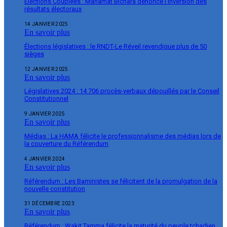
Élections Couplées : Mahamat Bichara dénonce l’inversion des
résultats électoraux
14 JANVIER 2025
En savoir plus
Élections législatives : le RNDT-Le Réveil revendique plus de 50
sièges
12 JANVIER 2025
En savoir plus
Législatives 2024 : 14 706 procès-verbaux dépouillés par le Conseil
Constitutionnel
9 JANVIER 2025
En savoir plus
Médias : La HAMA félicite le professionnalisme des médias lors de
la couverture du Référendum
4 JANVIER 2024
En savoir plus
Référendum : Les Baministes se félicitent de la promulgation de la
nouvelle constitution
31 DÉCEMBRE 2023
En savoir plus
Référendum : Wakit Tamma félicite la maturité du peuple tchadien