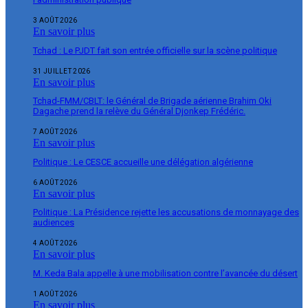
3 AOÛT 2026
En savoir plus
Tchad : Le PJDT fait son entrée officielle sur la scène politique
31 JUILLET 2026
En savoir plus
Tchad-FMM/CBLT: le Général de Brigade aérienne Brahim Oki
Dagache prend la relève du Général Djonkep Frédéric.
7 AOÛT 2026
En savoir plus
Politique : Le CESCE accueille une délégation algérienne
6 AOÛT 2026
En savoir plus
Politique : La Présidence rejette les accusations de monnayage des
audiences
4 AOÛT 2026
En savoir plus
M. Keda Bala appelle à une mobilisation contre l’avancée du désert
1 AOÛT 2026
En savoir plus