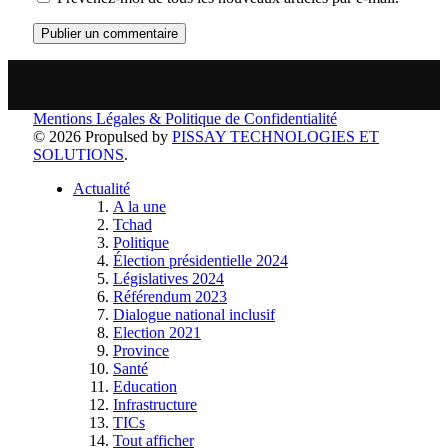
Mentions Légales & Politique de Confidentialité
© 2026 Propulsed by
PISSAY TECHNOLOGIES ET
SOLUTIONS
.
Actualité
A la une
Tchad
Politique
Élection présidentielle 2024
Législatives 2024
Référendum 2023
Dialogue national inclusif
Election 2021
Province
Santé
Education
Infrastructure
TICs
Tout afficher