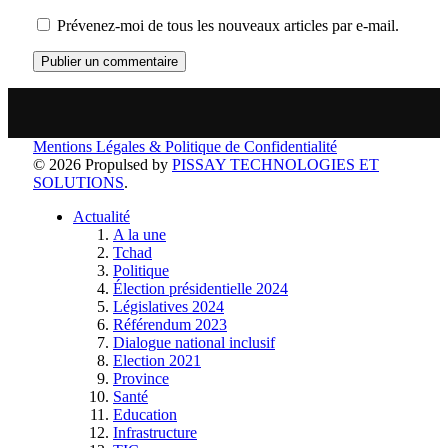
Prévenez-moi de tous les nouveaux articles par e-mail.
Mentions Légales & Politique de Confidentialité
© 2026 Propulsed by
PISSAY TECHNOLOGIES ET
SOLUTIONS
.
Actualité
A la une
Tchad
Politique
Élection présidentielle 2024
Législatives 2024
Référendum 2023
Dialogue national inclusif
Election 2021
Province
Santé
Education
Infrastructure