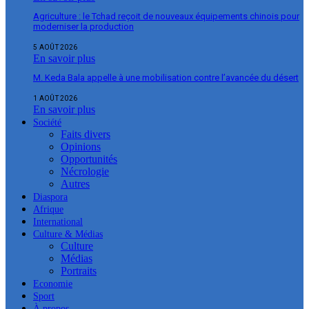
Agriculture : le Tchad reçoit de nouveaux équipements chinois pour
moderniser la production
5 AOÛT 2026
En savoir plus
M. Keda Bala appelle à une mobilisation contre l’avancée du désert
1 AOÛT 2026
En savoir plus
Société
Faits divers
Opinions
Opportunités
Nécrologie
Autres
Diaspora
Afrique
International
Culture & Médias
Culture
Médias
Portraits
Economie
Sport
À propos