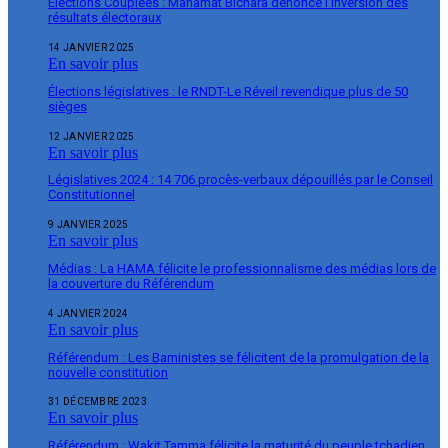
Élections Couplées : Mahamat Bichara dénonce l’inversion des
résultats électoraux
14 JANVIER 2025
En savoir plus
Élections législatives : le RNDT-Le Réveil revendique plus de 50
sièges
12 JANVIER 2025
En savoir plus
Législatives 2024 : 14 706 procès-verbaux dépouillés par le Conseil
Constitutionnel
9 JANVIER 2025
En savoir plus
Médias : La HAMA félicite le professionnalisme des médias lors de
la couverture du Référendum
4 JANVIER 2024
En savoir plus
Référendum : Les Baministes se félicitent de la promulgation de la
nouvelle constitution
31 DÉCEMBRE 2023
En savoir plus
Référendum : Wakit Tamma félicite la maturité du peuple tchadien