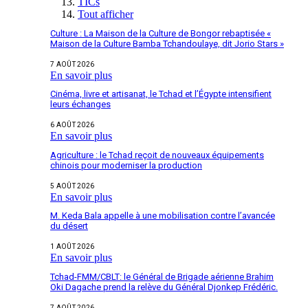
TICs
Tout afficher
Culture : La Maison de la Culture de Bongor rebaptisée «
Maison de la Culture Bamba Tchandoulaye, dit Jorio Stars »
7 AOÛT 2026
En savoir plus
Cinéma, livre et artisanat, le Tchad et l’Égypte intensifient
leurs échanges
6 AOÛT 2026
En savoir plus
Agriculture : le Tchad reçoit de nouveaux équipements
chinois pour moderniser la production
5 AOÛT 2026
En savoir plus
M. Keda Bala appelle à une mobilisation contre l’avancée
du désert
1 AOÛT 2026
En savoir plus
Tchad-FMM/CBLT: le Général de Brigade aérienne Brahim
Oki Dagache prend la relève du Général Djonkep Frédéric.
7 AOÛT 2026