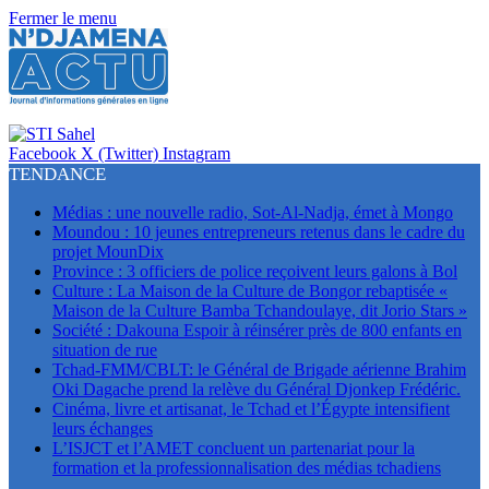
Fermer le menu
Facebook
X (Twitter)
Instagram
TENDANCE
Médias : une nouvelle radio, Sot-Al-Nadja, émet à Mongo
Moundou : 10 jeunes entrepreneurs retenus dans le cadre du
projet MounDix
Province : 3 officiers de police reçoivent leurs galons à Bol
Culture : La Maison de la Culture de Bongor rebaptisée «
Maison de la Culture Bamba Tchandoulaye, dit Jorio Stars »
Société : Dakouna Espoir à réinsérer près de 800 enfants en
situation de rue
Tchad-FMM/CBLT: le Général de Brigade aérienne Brahim
Oki Dagache prend la relève du Général Djonkep Frédéric.
Cinéma, livre et artisanat, le Tchad et l’Égypte intensifient
leurs échanges
L’ISJCT et l’AMET concluent un partenariat pour la
formation et la professionnalisation des médias tchadiens