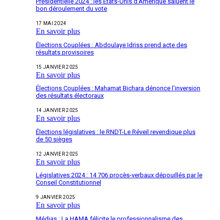
Présidentielle 2024 : les États-Unis d’Amérique saluent le
bon déroulement du vote
17 MAI 2024
En savoir plus
Élections Couplées : Abdoulaye Idriss prend acte des
résultats provisoires
15 JANVIER 2025
En savoir plus
Élections Couplées : Mahamat Bichara dénonce l’inversion
des résultats électoraux
14 JANVIER 2025
En savoir plus
Élections législatives : le RNDT-Le Réveil revendique plus
de 50 sièges
12 JANVIER 2025
En savoir plus
Législatives 2024 : 14 706 procès-verbaux dépouillés par le
Conseil Constitutionnel
9 JANVIER 2025
En savoir plus
Médias : La HAMA félicite le professionnalisme des