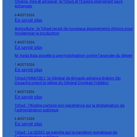
Cinéma, livre et artisanat, le Tchad et l’Égypte intensifient leurs
échanges
6 AOÛT 2026
En savoir plus
Agriculture : le Tchad reçoit de nouveaux équipements chinois pour
moderniser la production
5 AOÛT 2026
En savoir plus
M. Keda Bala appelle à une mobilisation contre l’avancée du désert
1 AOÛT 2026
En savoir plus
Tchad-FMM/CBLT: le Général de Brigade aérienne Brahim Oki
Dagache prend la relève du Général Djonkep Frédéric.
7 AOÛT 2026
En savoir plus
Tchad : l’Algérie partage son expérience sur la digitalisation de
l’administration publique
5 AOÛT 2026
En savoir plus
Tchad : Le CESEC se penche sur la transition numérique de
l’administration publique