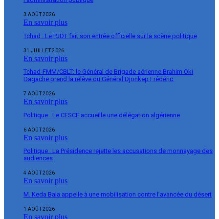
3 AOÛT 2026
En savoir plus
Tchad : Le PJDT fait son entrée officielle sur la scène politique
31 JUILLET 2026
En savoir plus
Tchad-FMM/CBLT: le Général de Brigade aérienne Brahim Oki
Dagache prend la relève du Général Djonkep Frédéric.
7 AOÛT 2026
En savoir plus
Politique : Le CESCE accueille une délégation algérienne
6 AOÛT 2026
En savoir plus
Politique : La Présidence rejette les accusations de monnayage des
audiences
4 AOÛT 2026
En savoir plus
M. Keda Bala appelle à une mobilisation contre l’avancée du désert
1 AOÛT 2026
En savoir plus