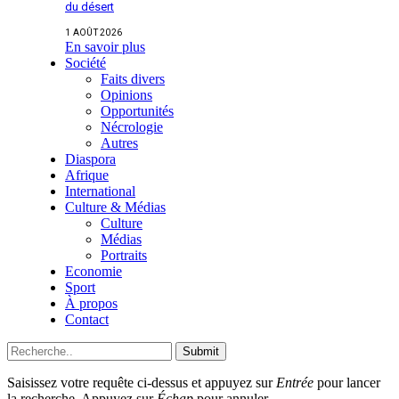
du désert
1 AOÛT 2026
En savoir plus
Société
Faits divers
Opinions
Opportunités
Nécrologie
Autres
Diaspora
Afrique
International
Culture & Médias
Culture
Médias
Portraits
Economie
Sport
À propos
Contact
Submit
Saisissez votre requête ci-dessus et appuyez sur
Entrée
pour lancer
la recherche. Appuyez sur
Échap
pour annuler.