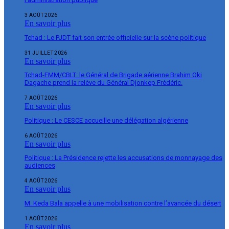
3 AOÛT 2026
En savoir plus
Tchad : Le PJDT fait son entrée officielle sur la scène politique
31 JUILLET 2026
En savoir plus
Tchad-FMM/CBLT: le Général de Brigade aérienne Brahim Oki
Dagache prend la relève du Général Djonkep Frédéric.
7 AOÛT 2026
En savoir plus
Politique : Le CESCE accueille une délégation algérienne
6 AOÛT 2026
En savoir plus
Politique : La Présidence rejette les accusations de monnayage des
audiences
4 AOÛT 2026
En savoir plus
M. Keda Bala appelle à une mobilisation contre l’avancée du désert
1 AOÛT 2026
En savoir plus