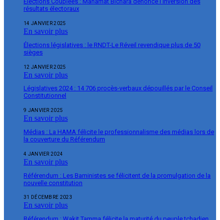
Élections Couplées : Mahamat Bichara dénonce l’inversion des
résultats électoraux
14 JANVIER 2025
En savoir plus
Élections législatives : le RNDT-Le Réveil revendique plus de 50
sièges
12 JANVIER 2025
En savoir plus
Législatives 2024 : 14 706 procès-verbaux dépouillés par le Conseil
Constitutionnel
9 JANVIER 2025
En savoir plus
Médias : La HAMA félicite le professionnalisme des médias lors de
la couverture du Référendum
4 JANVIER 2024
En savoir plus
Référendum : Les Baministes se félicitent de la promulgation de la
nouvelle constitution
31 DÉCEMBRE 2023
En savoir plus
Référendum : Wakit Tamma félicite la maturité du peuple tchadien