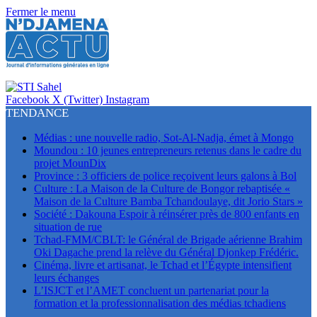
Fermer le menu
Facebook
X (Twitter)
Instagram
TENDANCE
Médias : une nouvelle radio, Sot-Al-Nadja, émet à Mongo
Moundou : 10 jeunes entrepreneurs retenus dans le cadre du
projet MounDix
Province : 3 officiers de police reçoivent leurs galons à Bol
Culture : La Maison de la Culture de Bongor rebaptisée «
Maison de la Culture Bamba Tchandoulaye, dit Jorio Stars »
Société : Dakouna Espoir à réinsérer près de 800 enfants en
situation de rue
Tchad-FMM/CBLT: le Général de Brigade aérienne Brahim
Oki Dagache prend la relève du Général Djonkep Frédéric.
Cinéma, livre et artisanat, le Tchad et l’Égypte intensifient
leurs échanges
L’ISJCT et l’AMET concluent un partenariat pour la
formation et la professionnalisation des médias tchadiens