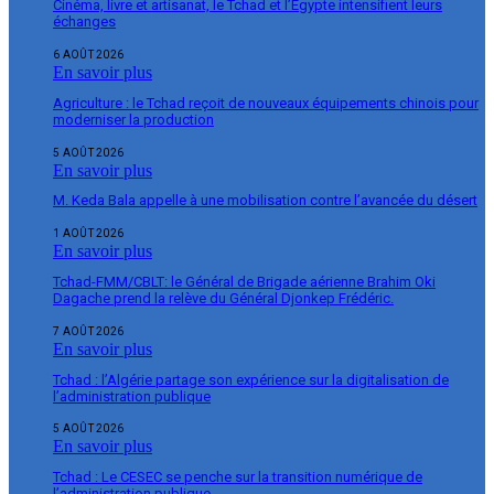
Cinéma, livre et artisanat, le Tchad et l’Égypte intensifient leurs
échanges
6 AOÛT 2026
En savoir plus
Agriculture : le Tchad reçoit de nouveaux équipements chinois pour
moderniser la production
5 AOÛT 2026
En savoir plus
M. Keda Bala appelle à une mobilisation contre l’avancée du désert
1 AOÛT 2026
En savoir plus
Tchad-FMM/CBLT: le Général de Brigade aérienne Brahim Oki
Dagache prend la relève du Général Djonkep Frédéric.
7 AOÛT 2026
En savoir plus
Tchad : l’Algérie partage son expérience sur la digitalisation de
l’administration publique
5 AOÛT 2026
En savoir plus
Tchad : Le CESEC se penche sur la transition numérique de
l’administration publique