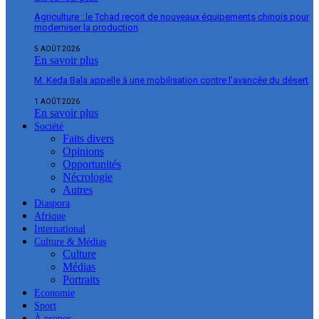
Agriculture : le Tchad reçoit de nouveaux équipements chinois pour
moderniser la production
5 AOÛT 2026
En savoir plus
M. Keda Bala appelle à une mobilisation contre l’avancée du désert
1 AOÛT 2026
En savoir plus
Société
Faits divers
Opinions
Opportunités
Nécrologie
Autres
Diaspora
Afrique
International
Culture & Médias
Culture
Médias
Portraits
Economie
Sport
À propos