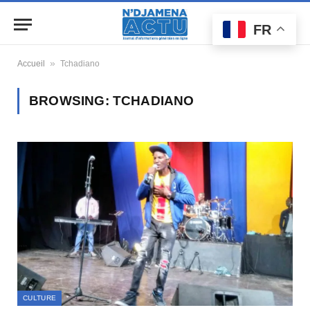
FR
»
Accueil
Tchadiano
BROWSING:
TCHADIANO
CULTURE