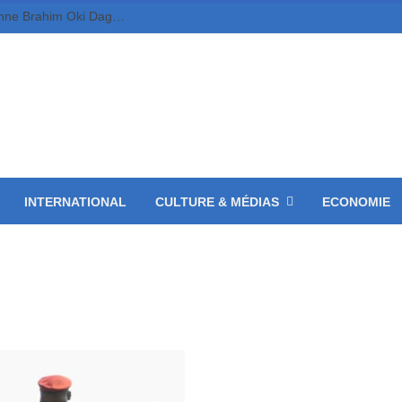
Tchad-FMM/CBLT: le Général de Brigade aérienne Brahim Oki Dagache prend la relève du Général Djonkep Frédéric.
INTERNATIONAL
CULTURE & MÉDIAS
ECONOMIE