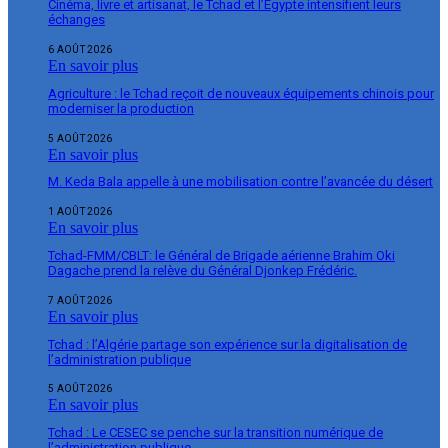
Cinéma, livre et artisanat, le Tchad et l’Égypte intensifient leurs
échanges
6 AOÛT 2026
En savoir plus
Agriculture : le Tchad reçoit de nouveaux équipements chinois pour
moderniser la production
5 AOÛT 2026
En savoir plus
M. Keda Bala appelle à une mobilisation contre l’avancée du désert
1 AOÛT 2026
En savoir plus
Tchad-FMM/CBLT: le Général de Brigade aérienne Brahim Oki
Dagache prend la relève du Général Djonkep Frédéric.
7 AOÛT 2026
En savoir plus
Tchad : l’Algérie partage son expérience sur la digitalisation de
l’administration publique
5 AOÛT 2026
En savoir plus
Tchad : Le CESEC se penche sur la transition numérique de
l’administration publique