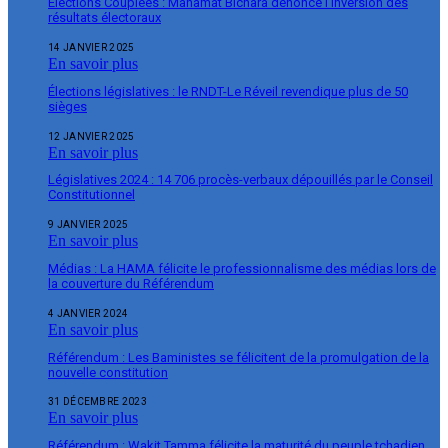
Élections Couplées : Mahamat Bichara dénonce l’inversion des
résultats électoraux
14 JANVIER 2025
En savoir plus
Élections législatives : le RNDT-Le Réveil revendique plus de 50
sièges
12 JANVIER 2025
En savoir plus
Législatives 2024 : 14 706 procès-verbaux dépouillés par le Conseil
Constitutionnel
9 JANVIER 2025
En savoir plus
Médias : La HAMA félicite le professionnalisme des médias lors de
la couverture du Référendum
4 JANVIER 2024
En savoir plus
Référendum : Les Baministes se félicitent de la promulgation de la
nouvelle constitution
31 DÉCEMBRE 2023
En savoir plus
Référendum : Wakit Tamma félicite la maturité du peuple tchadien