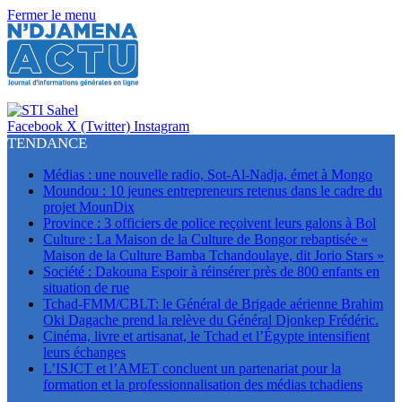
Fermer le menu
Facebook
X (Twitter)
Instagram
TENDANCE
Médias : une nouvelle radio, Sot-Al-Nadja, émet à Mongo
Moundou : 10 jeunes entrepreneurs retenus dans le cadre du
projet MounDix
Province : 3 officiers de police reçoivent leurs galons à Bol
Culture : La Maison de la Culture de Bongor rebaptisée «
Maison de la Culture Bamba Tchandoulaye, dit Jorio Stars »
Société : Dakouna Espoir à réinsérer près de 800 enfants en
situation de rue
Tchad-FMM/CBLT: le Général de Brigade aérienne Brahim
Oki Dagache prend la relève du Général Djonkep Frédéric.
Cinéma, livre et artisanat, le Tchad et l’Égypte intensifient
leurs échanges
L’ISJCT et l’AMET concluent un partenariat pour la
formation et la professionnalisation des médias tchadiens