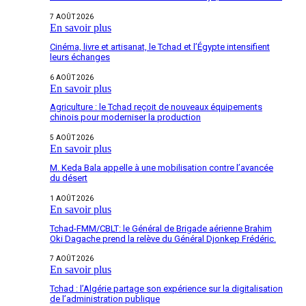
7 AOÛT 2026
En savoir plus
Cinéma, livre et artisanat, le Tchad et l’Égypte intensifient
leurs échanges
6 AOÛT 2026
En savoir plus
Agriculture : le Tchad reçoit de nouveaux équipements
chinois pour moderniser la production
5 AOÛT 2026
En savoir plus
M. Keda Bala appelle à une mobilisation contre l’avancée
du désert
1 AOÛT 2026
En savoir plus
Tchad-FMM/CBLT: le Général de Brigade aérienne Brahim
Oki Dagache prend la relève du Général Djonkep Frédéric.
7 AOÛT 2026
En savoir plus
Tchad : l’Algérie partage son expérience sur la digitalisation
de l’administration publique