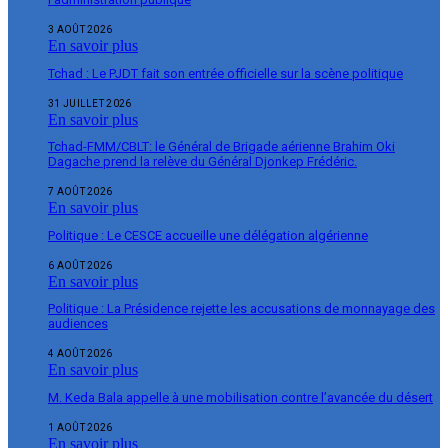
3 AOÛT 2026
En savoir plus
Tchad : Le PJDT fait son entrée officielle sur la scène politique
31 JUILLET 2026
En savoir plus
Tchad-FMM/CBLT: le Général de Brigade aérienne Brahim Oki
Dagache prend la relève du Général Djonkep Frédéric.
7 AOÛT 2026
En savoir plus
Politique : Le CESCE accueille une délégation algérienne
6 AOÛT 2026
En savoir plus
Politique : La Présidence rejette les accusations de monnayage des
audiences
4 AOÛT 2026
En savoir plus
M. Keda Bala appelle à une mobilisation contre l’avancée du désert
1 AOÛT 2026
En savoir plus