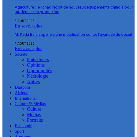
Agriculture : le Tchad reçoit de nouveaux équipements chinois pour
moderniser la production
5 AOÛT 2026
En savoir plus
M. Keda Bala appelle à une mobilisation contre l’avancée du désert
1 AOÛT 2026
En savoir plus
Société
Faits divers
Opinions
Opportunités
Nécrologie
Autres
Diaspora
Afrique
International
Culture & Médias
Culture
Médias
Portraits
Economie
Sport
À propos