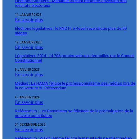
Élections Couplées : Mahamat Bichara dénonce l’inversion des
résultats électoraux
14 JANVIER 2025
En savoir plus
Élections législatives : le RNDT-Le Réveil revendique plus de 50
sièges
12 JANVIER 2025
En savoir plus
Législatives 2024 : 14 706 procès-verbaux dépouillés par le Conseil
Constitutionnel
9 JANVIER 2025
En savoir plus
Médias : La HAMA félicite le professionnalisme des médias lors de
la couverture du Référendum
4 JANVIER 2024
En savoir plus
Référendum : Les Baministes se félicitent de la promulgation de la
nouvelle constitution
31 DÉCEMBRE 2023
En savoir plus
Référendum : Wakit Tamma félicite la maturité du peuple tchadien