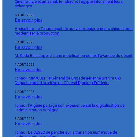
Cinéma, livre et artisanat, le Tchad et l’Égypte intensifient leurs
échanges
6 AOÛT 2026
En savoir plus
Agriculture : le Tchad reçoit de nouveaux équipements chinois pour
moderniser la production
5 AOÛT 2026
En savoir plus
M. Keda Bala appelle à une mobilisation contre l’avancée du désert
1 AOÛT 2026
En savoir plus
Tchad-FMM/CBLT: le Général de Brigade aérienne Brahim Oki
Dagache prend la relève du Général Djonkep Frédéric.
7 AOÛT 2026
En savoir plus
Tchad : l’Algérie partage son expérience sur la digitalisation de
l’administration publique
5 AOÛT 2026
En savoir plus
Tchad : Le CESEC se penche sur la transition numérique de
l’administration publique