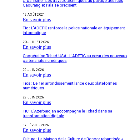
Urbanisme : Les travaux techniques du pavage des rues
Gaourang et Pala se précisent
18 AOÛT 2021
En savoir plus
Tic : L’ADETIC renforce la police nationale en équipement
informatique
20 JUILLET 2026
En savoir plus
Coopération Tchad-USA : L’ADETIC au cœur des nouveaux
partenariats numériques
29 JUIN 2026
En savoir plus
Tics : Le 1er arrondissement lance deux plateformes
numériques
29 JUIN 2026
En savoir plus
TIC : L’Azerbaïdjan accompagne le Tchad dans sa
transformation digitale
17 FÉVRIER 2026
En savoir plus
Culture : La Maison de la Culture de Bongor rebaptisée «