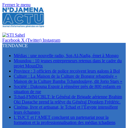
Fermer le menu
Facebook
X (Twitter)
Instagram
TENDANCE
Médias : une nouvelle radio, Sot-Al-Nadja, émet à Mongo
Moundou : 10 jeunes entrepreneurs retenus dans le cadre du
projet MounDix
Province : 3 officiers de police reçoivent leurs galons à Bol
Culture : La Maison de la Culture de Bongor rebaptisée «
Maison de la Culture Bamba Tchandoulaye, dit Jorio Stars »
Société : Dakouna Espoir à réinsérer près de 800 enfants en
situation de rue
Tchad-FMM/CBLT: le Général de Brigade aérienne Brahim
Oki Dagache prend la relève du Général Djonkep Frédéric.
Cinéma, livre et artisanat, le Tchad et l’Égypte intensifient
leurs échanges
L’ISJCT et l’AMET concluent un partenariat pour la
formation et la professionnalisation des médias tchadiens