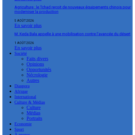
Agriculture : le Tchad reçoit de nouveaux équipements chinois pour
moderniser la production
5 AOÛT 2026
En savoir plus
M. Keda Bala appelle à une mobilisation contre l’avancée du désert
1 AOÛT 2026
En savoir plus
Société
Faits divers
Opinions
Opportunités
Nécrologie
Autres
Diaspora
Afrique
International
Culture & Médias
Culture
Médias
Portraits
Economie
Sport
À propos