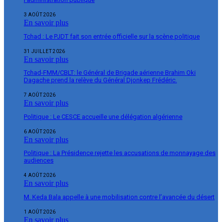
3 AOÛT 2026
En savoir plus
Tchad : Le PJDT fait son entrée officielle sur la scène politique
31 JUILLET 2026
En savoir plus
Tchad-FMM/CBLT: le Général de Brigade aérienne Brahim Oki
Dagache prend la relève du Général Djonkep Frédéric.
7 AOÛT 2026
En savoir plus
Politique : Le CESCE accueille une délégation algérienne
6 AOÛT 2026
En savoir plus
Politique : La Présidence rejette les accusations de monnayage des
audiences
4 AOÛT 2026
En savoir plus
M. Keda Bala appelle à une mobilisation contre l’avancée du désert
1 AOÛT 2026
En savoir plus