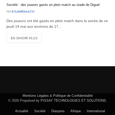
Société : des joueurs gazés en plein match au stade de Diguel
PAR
N'DJAMÉNA ACTU
Des joueurs ont été gazés en plein match dans la soirée de ce
jeudi 19 mai aux environs de 17…
EN SAVOIR PLUS
Mentions Légales & Politique de Confidentialité
© 2026 Propulsed by
PISSAY TECHNOLOGIES ET SOLUTIONS
.
Actualité
Société
Diaspora
Afrique
International