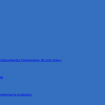
 Culture Bamba Tchandoulaye, dit Jorio Stars »
ges
oderniser la production