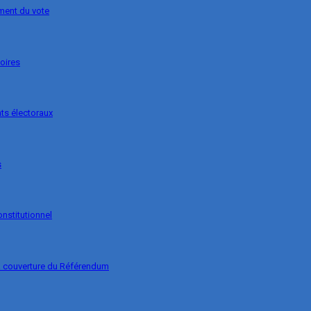
ement du vote
soires
ts électoraux
s
onstitutionnel
la couverture du Référendum