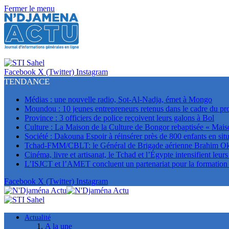
Fermer le menu
Facebook
X (Twitter)
Instagram
TENDANCE
Médias : une nouvelle radio, Sot-Al-Nadja, émet à Mongo
Moundou : 10 jeunes entrepreneurs retenus dans le cadre du p
Province : 3 officiers de police reçoivent leurs galons à Bol
Culture : La Maison de la Culture de Bongor rebaptisée « Mais
Société : Dakouna Espoir à réinsérer près de 800 enfants en situ
Tchad-FMM/CBLT: le Général de Brigade aérienne Brahim Oki 
Cinéma, livre et artisanat, le Tchad et l’Égypte intensifient leur
L’ISJCT et l’AMET concluent un partenariat pour la formation e
Facebook
X (Twitter)
Instagram
Actualité
A la une