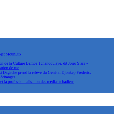
rojet MounDix
on de la Culture Bamba Tchandoulaye, dit Jorio Stars »
ation de rue
Dagache prend la relève du Général Djonkep Frédéric.
s échanges
t la professionnalisation des médias tchadiens