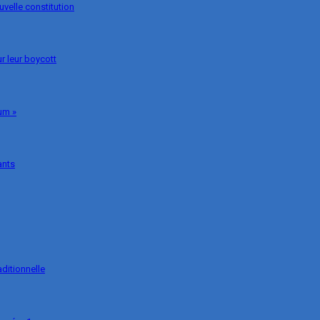
uvelle constitution
r leur boycott
um »
ants
ditionnelle