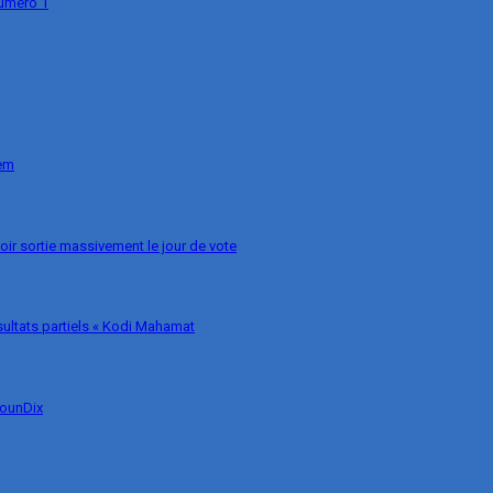
numéro 1
nem
voir sortie massivement le jour de vote
ésultats partiels « Kodi Mahamat
MounDix