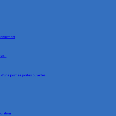
ecensement
l’eau
s d’une journée portes ouvertes
ociation