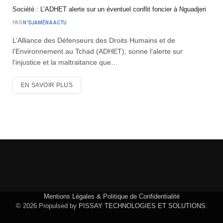
Société : L’ADHET alerte sur un éventuel conflit foncier à Nguadjeri
PAR
N'DJAMÉNA ACTU
L’Alliance des Défenseurs des Droits Humains et de
l’Environnement au Tchad (ADHET), sonne l’alerte sur
l’injustice et la maltraitance que…
EN SAVOIR PLUS
Mentions Légales & Politique de Confidentialité
© 2026 Propulsed by
PISSAY TECHNOLOGIES ET SOLUTIONS
.