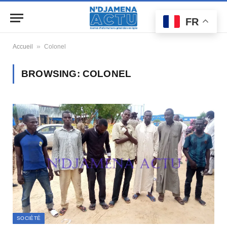
FR
»
Accueil
Colonel
BROWSING:
COLONEL
SOCIÉTÉ