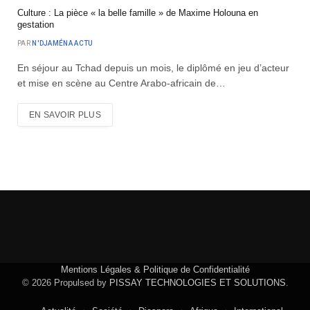
Culture : La pièce « la belle famille » de Maxime Holouna en
gestation
PAR
N'DJAMÉNA ACTU
En séjour au Tchad depuis un mois, le diplômé en jeu d’acteur
et mise en scène au Centre Arabo-africain de…
EN SAVOIR PLUS
Mentions Légales & Politique de Confidentialité
© 2026 Propulsed by
PISSAY TECHNOLOGIES ET SOLUTIONS
.