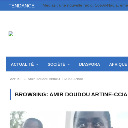
Médias : une nouvelle radio, Sot-Al-Nadja, ém
TENDANCE
ACTUALITÉ
SOCIÉTÉ
DIASPORA
AFRIQUE
»
Accueil
Amir Doudou Artine-CCIAMA-Tchad
BROWSING:
AMIR DOUDOU ARTINE-CCI