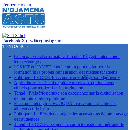
Fermer le menu
Facebook
X (Twitter)
Instagram
TENDANCE
Cinéma, livre et artisanat, le Tchad et l’Égypte intensifient
leurs échanges
L’ISJCT et l’AMET concluent un partenariat pour la
formation et la professionnalisation des médias tchadiens
Politique : Le CESCE accueille une délégation algérienne
Agriculture : le Tchad reçoit de nouveaux équipements
chinois pour moderniser la production
Tchad : l’Algérie partage son expérience sur la digitalisation
de l’administration publique
Face au choléra, le CECOQDA insiste sur la qualité des
aliments et de l’eau
Politique : La Présidence rejette les accusations de monnayage
des audiences
Tchad : Le CESEC se penche sur la transition numérique de
l’administration publique