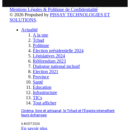
Mentions Légales & Politique de Confidentialité
© 2026 Propulsed by
PISSAY TECHNOLOGIES ET
SOLUTIONS
.
Actualité
A la une
Tchad
Politique
Élection présidentielle 2024
Législatives 2024
Référendum 2023
Dialogue national inclusif
Election 2021
Province
Santé
Education
Infrastructure
TICs
Tout afficher
Cinéma, livre et artisanat, le Tchad et l’Égypte intensifient
leurs échanges
6 AOÛT 2026
En savoir plus