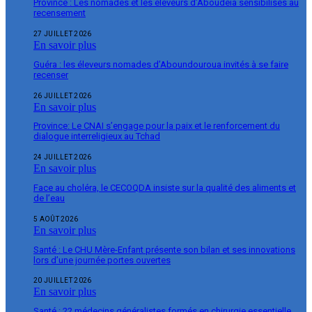
Province : Les nomades et les éleveurs d’Aboudeïa sensibilisés au
recensement
27 JUILLET 2026
En savoir plus
Guéra : les éleveurs nomades d’Aboundouroua invités à se faire
recenser
26 JUILLET 2026
En savoir plus
Province: Le CNAI s’engage pour la paix et le renforcement du
dialogue interreligieux au Tchad
24 JUILLET 2026
En savoir plus
Face au choléra, le CECOQDA insiste sur la qualité des aliments et
de l’eau
5 AOÛT 2026
En savoir plus
Santé : Le CHU Mère-Enfant présente son bilan et ses innovations
lors d’une journée portes ouvertes
20 JUILLET 2026
En savoir plus
Santé : 22 médecins généralistes formés en chirurgie essentielle