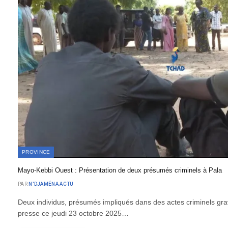
PROVINCE
Mayo-Kebbi Ouest : Présentation de deux présumés criminels à Pala
PAR
N'DJAMÉNA ACTU
Deux individus, présumés impliqués dans des actes criminels grav
presse ce jeudi 23 octobre 2025…