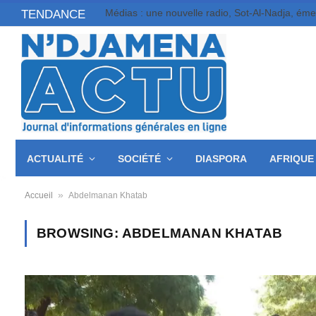
Médias : une nouvelle radio, Sot-Al-Nadja, ém
TENDANCE
ACTUALITÉ
SOCIÉTÉ
DIASPORA
AFRIQUE
»
Accueil
Abdelmanan Khatab
BROWSING:
ABDELMANAN KHATAB