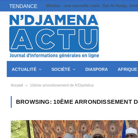
Médias : une nouvelle radio, Sot-Al-Nadja, ém
TENDANCE
ACTUALITÉ
SOCIÉTÉ
DIASPORA
AFRIQUE
»
Accueil
10ème arrondissement de N'Djaména
BROWSING:
10ÈME ARRONDISSEMENT D