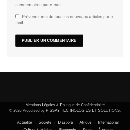
commentaires par e-mail.
Prévenez-moi de tous les nouveaux articles par e-
mail.
Mentions Légales & Politique de Confidentialité
© 2026 Propulsed by
PISSAY TECHNOLOGIES ET SOLUTIONS
.
Actualité
Société
Diaspora
Afrique
International
Culture & Médias
Economie
Sport
À propos