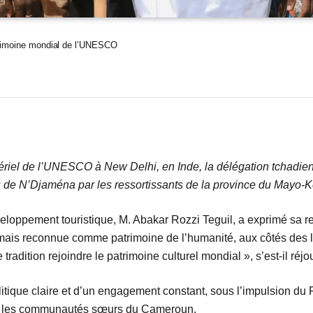
atrimoine mondial de l’UNESCO
tériel de l’UNESCO à New Delhi, en Inde, la délégation tchadien
 de N’Djaména par les ressortissants de la province du Mayo-K
loppement touristique, M. Abakar Rozzi Teguil, a exprimé sa 
ais reconnue comme patrimoine de l’humanité, aux côtés des l
radition rejoindre le patrimoine culturel mondial », s’est-il réjou
n politique claire et d’un engagement constant, sous l’impulsion 
vec les communautés sœurs du Cameroun.