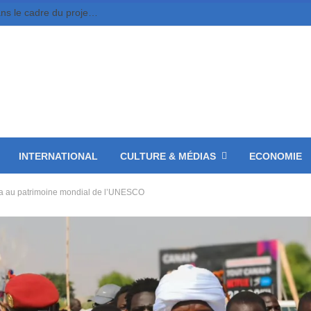
Moundou : 10 jeunes entrepreneurs retenus dans le cadre du projet MounDix
INTERNATIONAL
CULTURE & MÉDIAS
ECONOMIE
una au patrimoine mondial de l’UNESCO