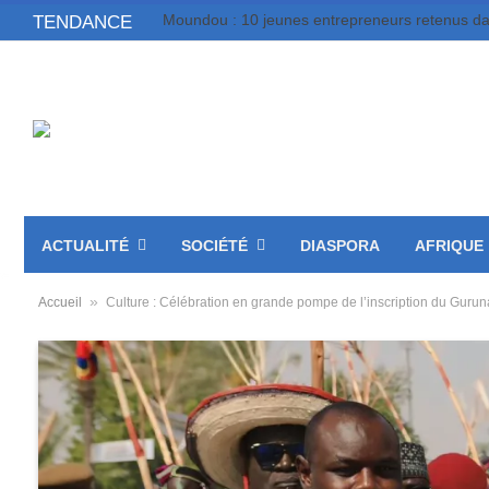
TENDANCE
ACTUALITÉ
SOCIÉTÉ
DIASPORA
AFRIQUE
»
Accueil
Culture : Célébration en grande pompe de l’inscription du Gur