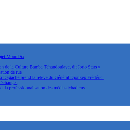
rojet MounDix
on de la Culture Bamba Tchandoulaye, dit Jorio Stars »
ation de rue
Dagache prend la relève du Général Djonkep Frédéric.
s échanges
t la professionnalisation des médias tchadiens