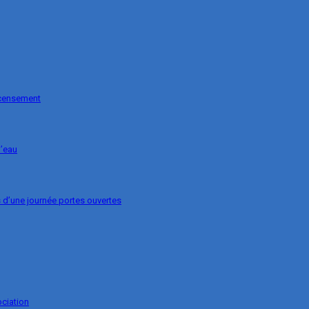
ecensement
l’eau
s d’une journée portes ouvertes
ociation