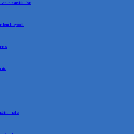
uvelle constitution
r leur boycott
um »
ants
ditionnelle