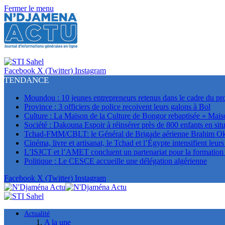
Fermer le menu
Facebook
X (Twitter)
Instagram
TENDANCE
Moundou : 10 jeunes entrepreneurs retenus dans le cadre du p
Province : 3 officiers de police reçoivent leurs galons à Bol
Culture : La Maison de la Culture de Bongor rebaptisée « Mais
Société : Dakouna Espoir à réinsérer près de 800 enfants en situ
Tchad-FMM/CBLT: le Général de Brigade aérienne Brahim Oki 
Cinéma, livre et artisanat, le Tchad et l’Égypte intensifient leur
L’ISJCT et l’AMET concluent un partenariat pour la formation e
Politique : Le CESCE accueille une délégation algérienne
Facebook
X (Twitter)
Instagram
Actualité
A la une