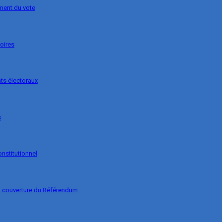
ement du vote
soires
ts électoraux
s
onstitutionnel
la couverture du Référendum