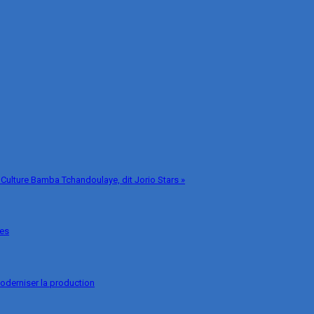
 Culture Bamba Tchandoulaye, dit Jorio Stars »
ges
oderniser la production