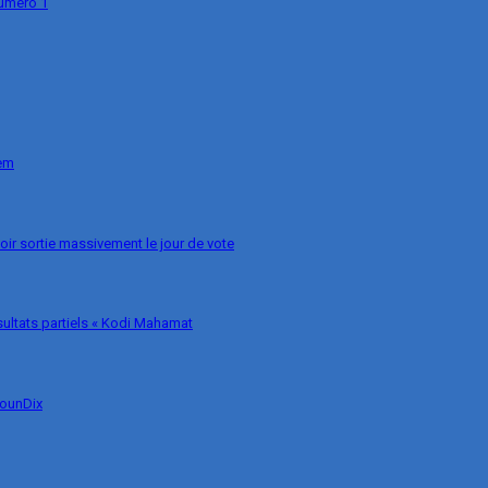
numéro 1
nem
voir sortie massivement le jour de vote
ésultats partiels « Kodi Mahamat
MounDix