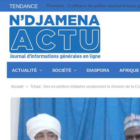
Province : 3 officiers de police reçoivent leurs 
TENDANCE
ACTUALITÉ
SOCIÉTÉ
DIASPORA
AFRIQUE
»
Accueil
Tchad : Des ex-politico-militaires soutiennent la révision de la Co