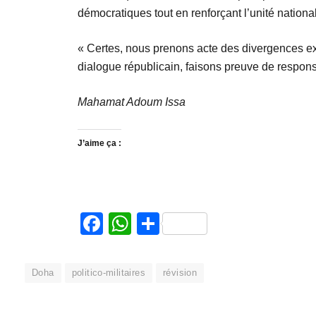
démocratiques tout en renforçant l’unité nationa
« Certes, nous prenons acte des divergences exp
dialogue républicain, faisons preuve de responsa
Mahamat Adoum Issa
J’aime ça :
Facebook
WhatsApp
Partager
Doha
politico-militaires
révision