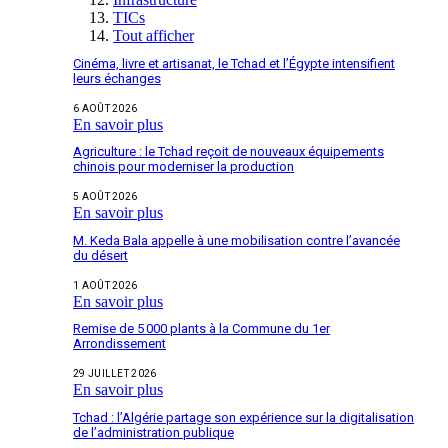
TICs
Tout afficher
Cinéma, livre et artisanat, le Tchad et l’Égypte intensifient
leurs échanges
6 AOÛT 2026
En savoir plus
Agriculture : le Tchad reçoit de nouveaux équipements
chinois pour moderniser la production
5 AOÛT 2026
En savoir plus
M. Keda Bala appelle à une mobilisation contre l’avancée
du désert
1 AOÛT 2026
En savoir plus
Remise de 5 000 plants à la Commune du 1er
Arrondissement
29 JUILLET 2026
En savoir plus
Tchad : l’Algérie partage son expérience sur la digitalisation
de l’administration publique