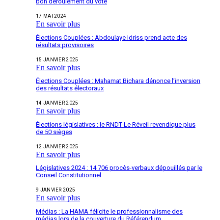
bon déroulement du vote
17 MAI 2024
En savoir plus
Élections Couplées : Abdoulaye Idriss prend acte des
résultats provisoires
15 JANVIER 2025
En savoir plus
Élections Couplées : Mahamat Bichara dénonce l’inversion
des résultats électoraux
14 JANVIER 2025
En savoir plus
Élections législatives : le RNDT-Le Réveil revendique plus
de 50 sièges
12 JANVIER 2025
En savoir plus
Législatives 2024 : 14 706 procès-verbaux dépouillés par le
Conseil Constitutionnel
9 JANVIER 2025
En savoir plus
Médias : La HAMA félicite le professionnalisme des
médias lors de la couverture du Référendum