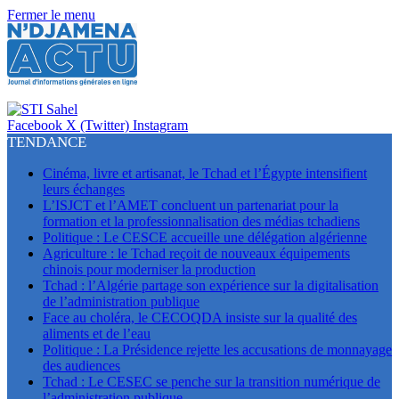
Fermer le menu
Facebook
X (Twitter)
Instagram
TENDANCE
Cinéma, livre et artisanat, le Tchad et l’Égypte intensifient
leurs échanges
L’ISJCT et l’AMET concluent un partenariat pour la
formation et la professionnalisation des médias tchadiens
Politique : Le CESCE accueille une délégation algérienne
Agriculture : le Tchad reçoit de nouveaux équipements
chinois pour moderniser la production
Tchad : l’Algérie partage son expérience sur la digitalisation
de l’administration publique
Face au choléra, le CECOQDA insiste sur la qualité des
aliments et de l’eau
Politique : La Présidence rejette les accusations de monnayage
des audiences
Tchad : Le CESEC se penche sur la transition numérique de
l’administration publique