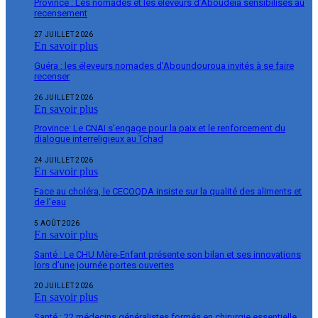
Province : Les nomades et les éleveurs d’Aboudeïa sensibilisés au
recensement
27 JUILLET 2026
En savoir plus
Guéra : les éleveurs nomades d’Aboundouroua invités à se faire
recenser
26 JUILLET 2026
En savoir plus
Province: Le CNAI s’engage pour la paix et le renforcement du
dialogue interreligieux au Tchad
24 JUILLET 2026
En savoir plus
Face au choléra, le CECOQDA insiste sur la qualité des aliments et
de l’eau
5 AOÛT 2026
En savoir plus
Santé : Le CHU Mère-Enfant présente son bilan et ses innovations
lors d’une journée portes ouvertes
20 JUILLET 2026
En savoir plus
Santé : 22 médecins généralistes formés en chirurgie essentielle