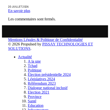
20 JUILLET 2026
En savoir plus
Les commentaires sont fermés.
Mentions Légales & Politique de Confidentialité
© 2026 Propulsed by
PISSAY TECHNOLOGIES ET
SOLUTIONS
.
Actualité
A la une
Tchad
Politique
Élection présidentielle 2024
Législatives 2024
Référendum 2023
Dialogue national inclusif
Election 2021
Province
Santé
Education
Infrastructure