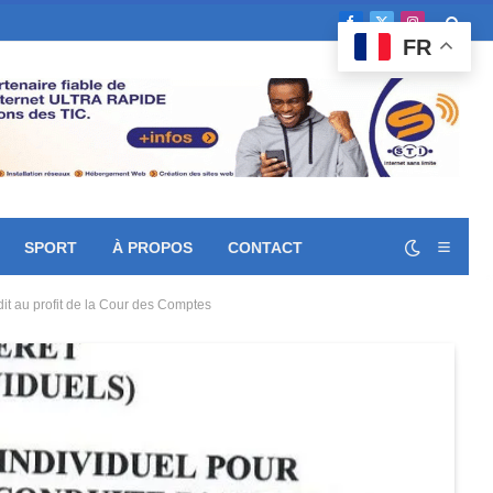
Facebook
X
Instagram
FR
(Twitter)
SPORT
À PROPOS
CONTACT
dit au profit de la Cour des Comptes