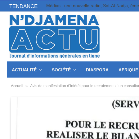
Médias : une nouvelle radio, Sot-Al-Nadja, ém
TENDANCE
ACTUALITÉ
SOCIÉTÉ
DIASPORA
AFRIQUE
»
Accueil
Avis de manifestation d’intérêt pour le recrutement d’un consult