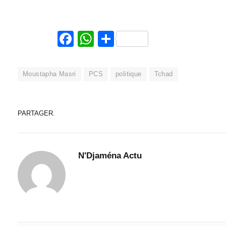
Facebook
WhatsApp
Partager
Moustapha Masri
PCS
politique
Tchad
PARTAGER.
N'Djaména Actu