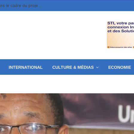
Moundou : 10 jeunes entrepreneurs retenus dans le cadre du projet MounDix
INTERNATIONAL
CULTURE & MÉDIAS
ECONOMIE