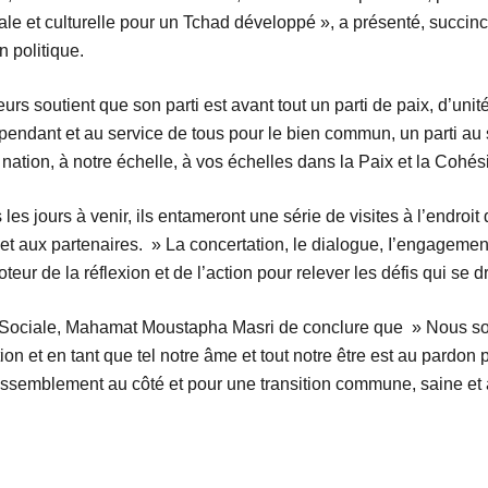
ale et culturelle pour un Tchad développé », a présenté, succinc
 politique.
urs soutient que son parti est avant tout un parti de paix, d’unit
épendant et au service de tous pour le bien commun, un parti au s
nation, à notre échelle, à vos échelles dans la Paix et la Cohés
jours à venir, ils entameront une série de visites à l’endroit de
t aux partenaires. » La concertation, le dialogue, I’engagement 
moteur de la réflexion et de l’action pour relever les défis qui se 
on Sociale, Mahamat Moustapha Masri de conclure que » Nous s
on et en tant que tel notre âme et tout notre être est au pardon 
assemblement au côté et pour une transition commune, saine et 