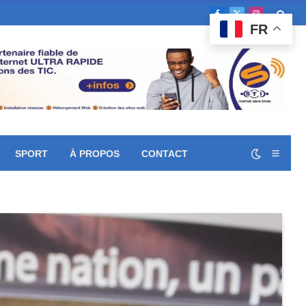
Facebook
X
Instagram
FR
(Twitter)
SPORT
À PROPOS
CONTACT