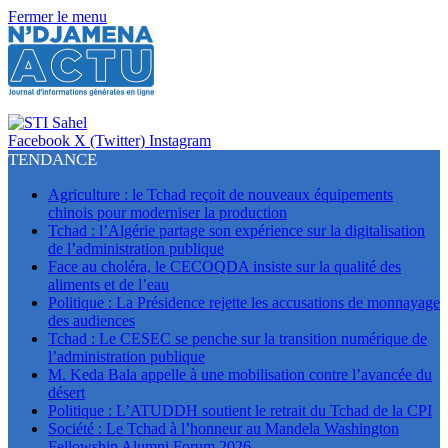
Fermer le menu
Facebook
X (Twitter)
Instagram
TENDANCE
Agriculture : le Tchad reçoit de nouveaux équipements
chinois pour moderniser la production
Tchad : l’Algérie partage son expérience sur la digitalisation
de l’administration publique
Face au choléra, le CECOQDA insiste sur la qualité des
aliments et de l’eau
Politique : La Présidence rejette les accusations de monnayage
des audiences
Tchad : Le CESEC se penche sur la transition numérique de
l’administration publique
M. Keda Bala appelle à une mobilisation contre l’avancée du
désert
Politique : L’ATUDDH soutient le retrait du Tchad de la CPI
Société : Le Tchad à l’honneur au Mandela Washington
Fellowship Alumni Forum 2026