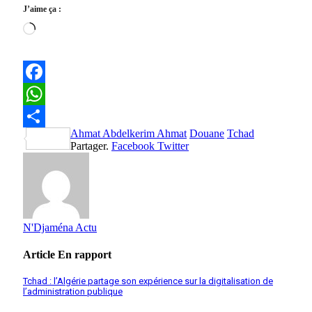
J’aime ça :
Chargement…
Facebook
WhatsApp
Ahmat Abdelkerim Ahmat
Douane
Tchad
Partager
Partager.
Facebook
Twitter
N'Djaména Actu
Article
En rapport
Tchad : l’Algérie partage son expérience sur la digitalisation de
l’administration publique