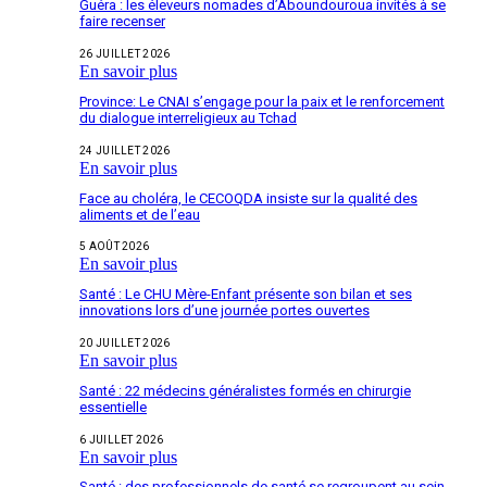
Guéra : les éleveurs nomades d’Aboundouroua invités à se
faire recenser
26 JUILLET 2026
En savoir plus
Province: Le CNAI s’engage pour la paix et le renforcement
du dialogue interreligieux au Tchad
24 JUILLET 2026
En savoir plus
Face au choléra, le CECOQDA insiste sur la qualité des
aliments et de l’eau
5 AOÛT 2026
En savoir plus
Santé : Le CHU Mère-Enfant présente son bilan et ses
innovations lors d’une journée portes ouvertes
20 JUILLET 2026
En savoir plus
Santé : 22 médecins généralistes formés en chirurgie
essentielle
6 JUILLET 2026
En savoir plus
Santé : des professionnels de santé se regroupent au sein