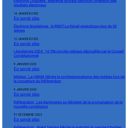
Élections Couplées : Mahamat Bichara dénonce l’inversion des
résultats électoraux
14 JANVIER 2025
En savoir plus
Élections législatives : le RNDT-Le Réveil revendique plus de 50
sièges
12 JANVIER 2025
En savoir plus
Législatives 2024 : 14 706 procès-verbaux dépouillés par le Conseil
Constitutionnel
9 JANVIER 2025
En savoir plus
Médias : La HAMA félicite le professionnalisme des médias lors de
la couverture du Référendum
4 JANVIER 2024
En savoir plus
Référendum : Les Baministes se félicitent de la promulgation de la
nouvelle constitution
31 DÉCEMBRE 2023
En savoir plus
Référendum : Wakit Tamma félicite la maturité du peuple tchadien