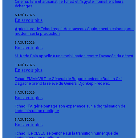
Cinéma, livre et artisanat, le Tchad et l’Égypte intensifient leurs
échanges
6 AOÛT 2026
En savoir plus
Agriculture : le Tchad reçoit de nouveaux équipements chinois pour
moderniser la production
5 AOÛT 2026
En savoir plus
M. Keda Bala appelle à une mobilisation contre l’avancée du désert
1 AOÛT 2026
En savoir plus
Tchad-FMM/CBLT: le Général de Brigade aérienne Brahim Oki
Dagache prend la relève du Général Djonkep Frédéric.
7 AOÛT 2026
En savoir plus
Tchad : l’Algérie partage son expérience sur la digitalisation de
l’administration publique
5 AOÛT 2026
En savoir plus
Tchad : Le CESEC se penche sur la transition numérique de
l’administration publique