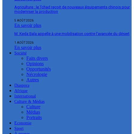
Agriculture : le Tchad reçoit de nouveaux équipements chinois pour
moderniser la production
5 AOÛT 2026
En savoir plus
M. Keda Bala appelle à une mobilisation contre l’avancée du désert
1 AOÛT 2026
En savoir plus
Société
Faits divers
Opinions
Opportunités
Nécrologie
Autres
Diaspora
Afrique
International
Culture & Médias
Culture
Médias
Portraits
Economie
Sport
À propos