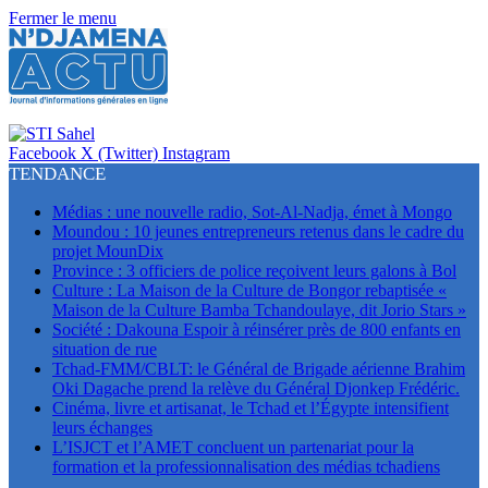
Fermer le menu
Facebook
X (Twitter)
Instagram
TENDANCE
Médias : une nouvelle radio, Sot-Al-Nadja, émet à Mongo
Moundou : 10 jeunes entrepreneurs retenus dans le cadre du
projet MounDix
Province : 3 officiers de police reçoivent leurs galons à Bol
Culture : La Maison de la Culture de Bongor rebaptisée «
Maison de la Culture Bamba Tchandoulaye, dit Jorio Stars »
Société : Dakouna Espoir à réinsérer près de 800 enfants en
situation de rue
Tchad-FMM/CBLT: le Général de Brigade aérienne Brahim
Oki Dagache prend la relève du Général Djonkep Frédéric.
Cinéma, livre et artisanat, le Tchad et l’Égypte intensifient
leurs échanges
L’ISJCT et l’AMET concluent un partenariat pour la
formation et la professionnalisation des médias tchadiens