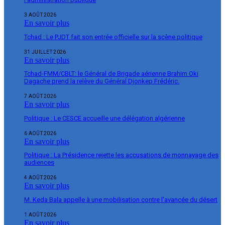
3 AOÛT 2026
En savoir plus
Tchad : Le PJDT fait son entrée officielle sur la scène politique
31 JUILLET 2026
En savoir plus
Tchad-FMM/CBLT: le Général de Brigade aérienne Brahim Oki
Dagache prend la relève du Général Djonkep Frédéric.
7 AOÛT 2026
En savoir plus
Politique : Le CESCE accueille une délégation algérienne
6 AOÛT 2026
En savoir plus
Politique : La Présidence rejette les accusations de monnayage des
audiences
4 AOÛT 2026
En savoir plus
M. Keda Bala appelle à une mobilisation contre l’avancée du désert
1 AOÛT 2026
En savoir plus