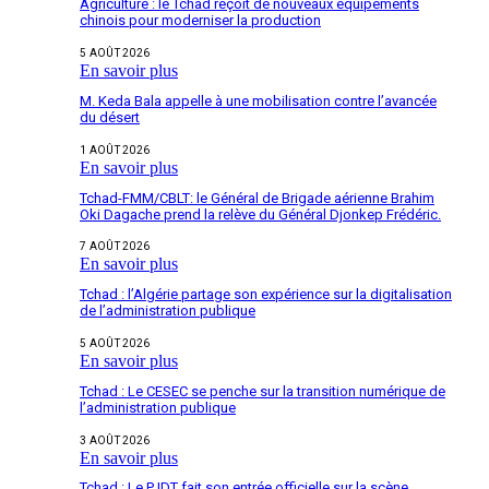
Agriculture : le Tchad reçoit de nouveaux équipements
chinois pour moderniser la production
5 AOÛT 2026
En savoir plus
M. Keda Bala appelle à une mobilisation contre l’avancée
du désert
1 AOÛT 2026
En savoir plus
Tchad-FMM/CBLT: le Général de Brigade aérienne Brahim
Oki Dagache prend la relève du Général Djonkep Frédéric.
7 AOÛT 2026
En savoir plus
Tchad : l’Algérie partage son expérience sur la digitalisation
de l’administration publique
5 AOÛT 2026
En savoir plus
Tchad : Le CESEC se penche sur la transition numérique de
l’administration publique
3 AOÛT 2026
En savoir plus
Tchad : Le PJDT fait son entrée officielle sur la scène