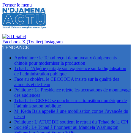
Fermer le menu
Facebook
X (Twitter)
Instagram
TENDANCE
Agriculture : le Tchad reçoit de nouveaux équipements
chinois pour moderniser la production
Tchad : l’Algérie partage son expérience sur la digitalisation
de l’administration publique
Face au choléra, le CECOQDA insiste sur la qualité des
aliments et de l’eau
Politique : La Présidence rejette les accusations de monnayage
des audiences
Tchad : Le CESEC se penche sur la transition numérique de
l’administration publique
M. Keda Bala appelle à une mobilisation contre l’avancée du
désert
Politique : L’ATUDDH soutient le retrait du Tchad de la CPI
Société : Le Tchad à l’honneur au Mandela Washington
Fellowship Alumni Forum 2026