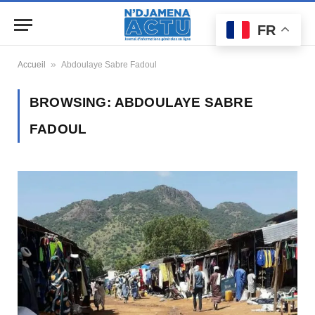
FR
»
Accueil
Abdoulaye Sabre Fadoul
BROWSING:
ABDOULAYE SABRE
FADOUL