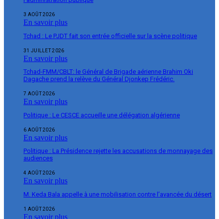
3 AOÛT 2026
En savoir plus
Tchad : Le PJDT fait son entrée officielle sur la scène politique
31 JUILLET 2026
En savoir plus
Tchad-FMM/CBLT: le Général de Brigade aérienne Brahim Oki
Dagache prend la relève du Général Djonkep Frédéric.
7 AOÛT 2026
En savoir plus
Politique : Le CESCE accueille une délégation algérienne
6 AOÛT 2026
En savoir plus
Politique : La Présidence rejette les accusations de monnayage des
audiences
4 AOÛT 2026
En savoir plus
M. Keda Bala appelle à une mobilisation contre l’avancée du désert
1 AOÛT 2026
En savoir plus