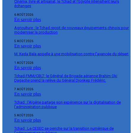
Cinéma, livre et artisanat, le Tchad et l’Égypte intensifient leurs
échanges
6 AOÛT 2026
En savoir plus
Agriculture : le Tchad reçoit de nouveaux équipements chinois pour
moderniser la production
5 AOÛT 2026
En savoir plus
M. Keda Bala appelle à une mobilisation contre l’avancée du désert
1 AOÛT 2026
En savoir plus
Tchad-FMM/CBLT: le Général de Brigade aérienne Brahim Oki
Dagache prend la relève du Général Djonkep Frédéric.
7 AOÛT 2026
En savoir plus
Tchad : l’Algérie partage son expérience sur la digitalisation de
l’administration publique
5 AOÛT 2026
En savoir plus
Tchad : Le CESEC se penche sur la transition numérique de
l’administration publique