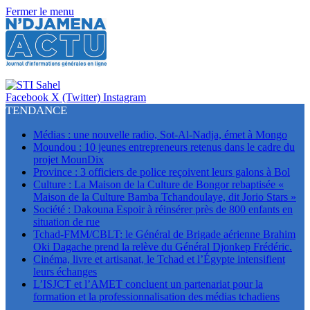
Fermer le menu
Facebook
X (Twitter)
Instagram
TENDANCE
Médias : une nouvelle radio, Sot-Al-Nadja, émet à Mongo
Moundou : 10 jeunes entrepreneurs retenus dans le cadre du
projet MounDix
Province : 3 officiers de police reçoivent leurs galons à Bol
Culture : La Maison de la Culture de Bongor rebaptisée «
Maison de la Culture Bamba Tchandoulaye, dit Jorio Stars »
Société : Dakouna Espoir à réinsérer près de 800 enfants en
situation de rue
Tchad-FMM/CBLT: le Général de Brigade aérienne Brahim
Oki Dagache prend la relève du Général Djonkep Frédéric.
Cinéma, livre et artisanat, le Tchad et l’Égypte intensifient
leurs échanges
L’ISJCT et l’AMET concluent un partenariat pour la
formation et la professionnalisation des médias tchadiens