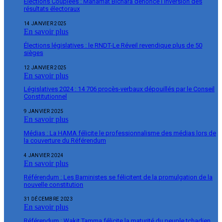
Élections Couplées : Mahamat Bichara dénonce l’inversion des
résultats électoraux
14 JANVIER 2025
En savoir plus
Élections législatives : le RNDT-Le Réveil revendique plus de 50
sièges
12 JANVIER 2025
En savoir plus
Législatives 2024 : 14 706 procès-verbaux dépouillés par le Conseil
Constitutionnel
9 JANVIER 2025
En savoir plus
Médias : La HAMA félicite le professionnalisme des médias lors de
la couverture du Référendum
4 JANVIER 2024
En savoir plus
Référendum : Les Baministes se félicitent de la promulgation de la
nouvelle constitution
31 DÉCEMBRE 2023
En savoir plus
Référendum : Wakit Tamma félicite la maturité du peuple tchadien