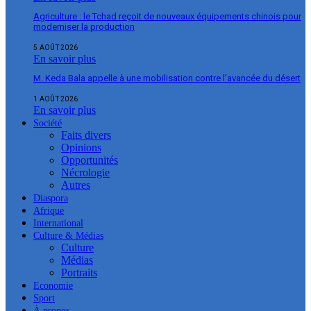
Agriculture : le Tchad reçoit de nouveaux équipements chinois pour
moderniser la production
5 AOÛT 2026
En savoir plus
M. Keda Bala appelle à une mobilisation contre l’avancée du désert
1 AOÛT 2026
En savoir plus
Société
Faits divers
Opinions
Opportunités
Nécrologie
Autres
Diaspora
Afrique
International
Culture & Médias
Culture
Médias
Portraits
Economie
Sport
À propos