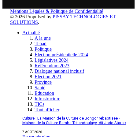
Mentions Légales & Politique de Confidentialité
© 2026 Propulsed by
PISSAY TECHNOLOGIES ET
SOLUTIONS
.
Actualité
A la une
Tchad
Politique
Élection présidentielle 2024
Législatives 2024
Référendum 2023
Dialogue national inclusif
Election 2021
Province
Santé
Education
Infrastructure
TICs
Tout afficher
Culture : La Maison de la Culture de Bongor rebaptisée «
Maison de la Culture Bamba Tchandoulaye, dit Jorio Stars »
7 AOÛT 2026
En savoir plus