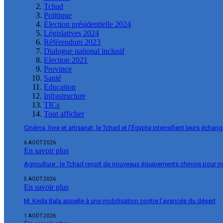
Tchad
Politique
Élection présidentielle 2024
Législatives 2024
Référendum 2023
Dialogue national inclusif
Election 2021
Province
Santé
Education
Infrastructure
TICs
Tout afficher
Cinéma, livre et artisanat, le Tchad et l’Égypte intensifient leurs échan
6 AOÛT 2026
En savoir plus
Agriculture : le Tchad reçoit de nouveaux équipements chinois pour m
5 AOÛT 2026
En savoir plus
M. Keda Bala appelle à une mobilisation contre l’avancée du désert
1 AOÛT 2026