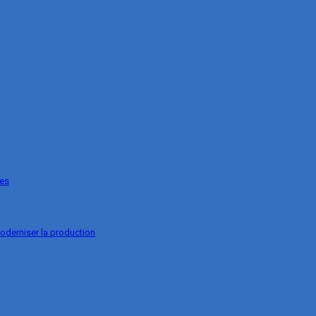
ges
oderniser la production