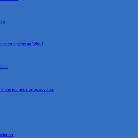
nser
e interreligieux au Tchad
l’eau
s d’une journée portes ouvertes
ociation