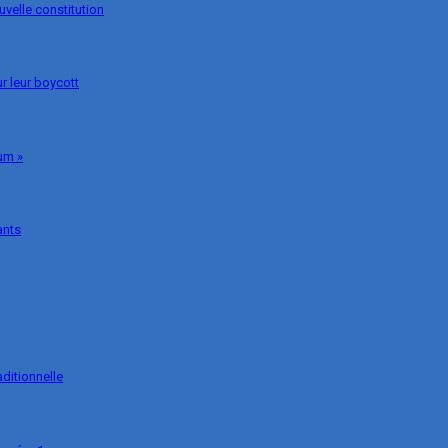
uvelle constitution
r leur boycott
um »
ants
ditionnelle