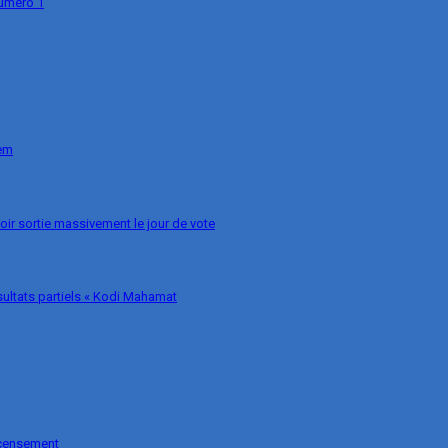
numéro 1
nem
voir sortie massivement le jour de vote
ésultats partiels « Kodi Mahamat
ecensement