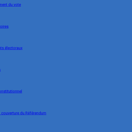
ement du vote
soires
ts électoraux
s
onstitutionnel
la couverture du Référendum