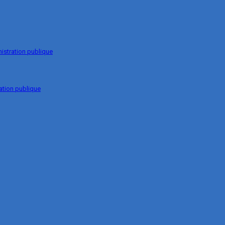
nistration publique
ation publique