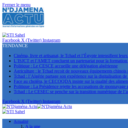
Fermer le menu
Facebook
X (Twitter)
Instagram
TENDANCE
Cinéma, livre et artisanat, le Tchad et l’Égypte intensifient leur
L’ISJCT et l’AMET concluent un partenariat pour la formation e
Politique : Le CESCE accueille une délégation algérienne
Agriculture : le Tchad reçoit de nouveaux équipements chinois
Tchad : l’Algérie partage son expérience sur la digitalisation de
Face au choléra, le CECOQDA insiste sur la qualité des aliment
Politique : La Présidence rejette les accusations de monnayage
Tchad : Le CESEC se penche sur la transition numérique de l’a
Facebook
X (Twitter)
Instagram
Actualité
A la une