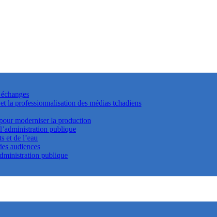
s échanges
t la professionnalisation des médias tchadiens
 pour moderniser la production
 l’administration publique
s et de l’eau
 des audiences
dministration publique