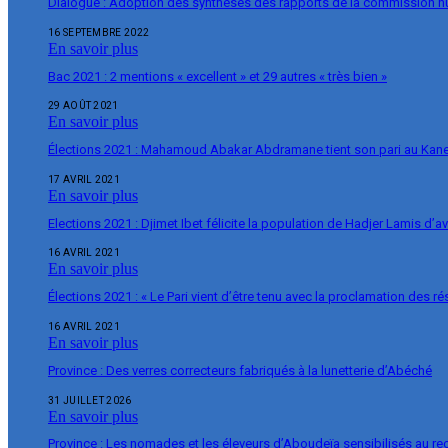
Dialogue : Adoption des synthèses des rapports de la commission 
16 SEPTEMBRE 2022
En savoir plus
Bac 2021 : 2 mentions « excellent » et 29 autres « très bien »
29 AOÛT 2021
En savoir plus
Élections 2021 : Mahamoud Abakar Abdramane tient son pari au Ka
17 AVRIL 2021
En savoir plus
Elections 2021 : Djimet Ibet félicite la population de Hadjer Lamis d’a
16 AVRIL 2021
En savoir plus
Élections 2021 : « Le Pari vient d’être tenu avec la proclamation des r
16 AVRIL 2021
En savoir plus
Province : Des verres correcteurs fabriqués à la lunetterie d’Abéché
31 JUILLET 2026
En savoir plus
Province : Les nomades et les éleveurs d’Aboudeïa sensibilisés au r