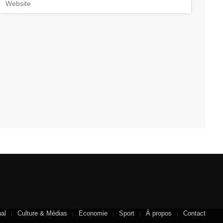
nal
Culture & Médias
Economie
Sport
À propos
Contact