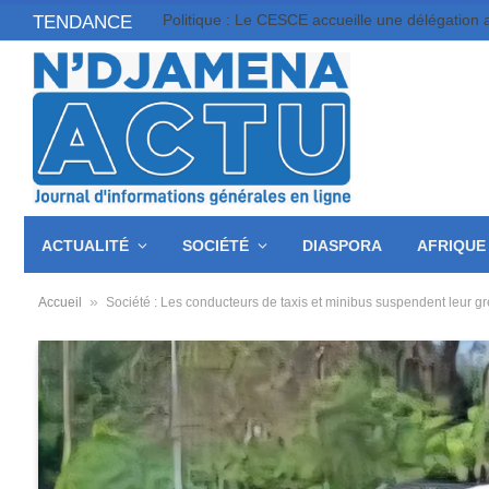
Politique : Le CESCE accueille une délégation 
TENDANCE
ACTUALITÉ
SOCIÉTÉ
DIASPORA
AFRIQUE
»
Accueil
Société : Les conducteurs de taxis et minibus suspendent leur g