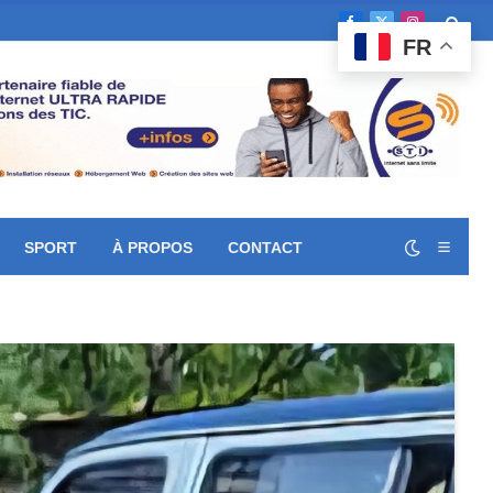
Facebook
X
Instagram
FR
(Twitter)
SPORT
À PROPOS
CONTACT