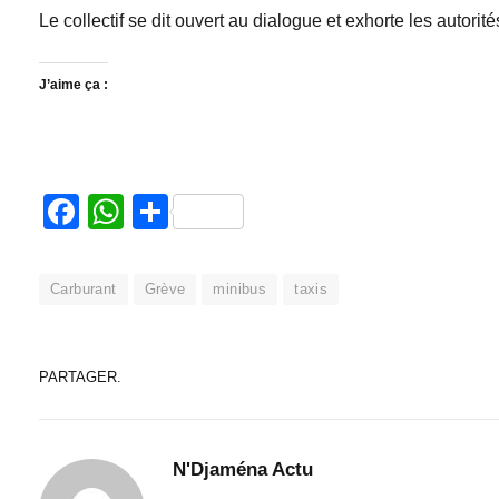
Le collectif se dit ouvert au dialogue et exhorte les autorit
J’aime ça :
Facebook
WhatsApp
Partager
Carburant
Grève
minibus
taxis
PARTAGER.
N'Djaména Actu