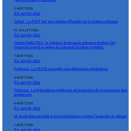
3 AOÛT 2026
En savoir plus
Tchad : Le PJDT fait son entrée officielle sur la scène politique
31 JUILLET 2026
En savoir plus
Tchad-FMM/CBLT: le Général de Brigade aérienne Brahim Oki
Dagache prend la relève du Général Djonkep Frédéric.
7 AOÛT 2026
En savoir plus
Politique : Le CESCE accueille une délégation algérienne
6 AOÛT 2026
En savoir plus
Politique : La Présidence rejette les accusations de monnayage des
audiences
4 AOÛT 2026
En savoir plus
M. Keda Bala appelle à une mobilisation contre l’avancée du désert
1 AOÛT 2026
En savoir plus