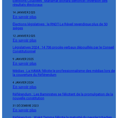
Élections Couplées : Mahamat Bichara dénonce l’inversion des
résultats électoraux
14 JANVIER 2025
En savoir plus
Élections législatives : le RNDT-Le Réveil revendique plus de 50
sièges
12 JANVIER 2025
En savoir plus
Législatives 2024 : 14 706 procès-verbaux dépouillés par le Conseil
Constitutionnel
9 JANVIER 2025
En savoir plus
Médias : La HAMA félicite le professionnalisme des médias lors de
la couverture du Référendum
4 JANVIER 2024
En savoir plus
Référendum : Les Baministes se félicitent de la promulgation de la
nouvelle constitution
31 DÉCEMBRE 2023
En savoir plus
Référendum : Wakit Tamma félicite la maturité du peuple tchadien