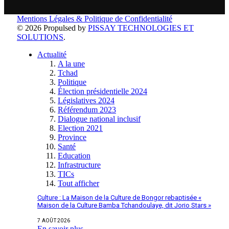
Mentions Légales & Politique de Confidentialité
© 2026 Propulsed by
PISSAY TECHNOLOGIES ET
SOLUTIONS
.
Actualité
A la une
Tchad
Politique
Élection présidentielle 2024
Législatives 2024
Référendum 2023
Dialogue national inclusif
Election 2021
Province
Santé
Education
Infrastructure
TICs
Tout afficher
Culture : La Maison de la Culture de Bongor rebaptisée «
Maison de la Culture Bamba Tchandoulaye, dit Jorio Stars »
7 AOÛT 2026
En savoir plus