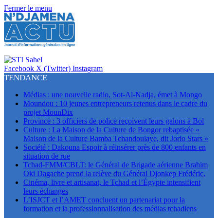
Fermer le menu
Facebook
X (Twitter)
Instagram
TENDANCE
Médias : une nouvelle radio, Sot-Al-Nadja, émet à Mongo
Moundou : 10 jeunes entrepreneurs retenus dans le cadre du
projet MounDix
Province : 3 officiers de police reçoivent leurs galons à Bol
Culture : La Maison de la Culture de Bongor rebaptisée «
Maison de la Culture Bamba Tchandoulaye, dit Jorio Stars »
Société : Dakouna Espoir à réinsérer près de 800 enfants en
situation de rue
Tchad-FMM/CBLT: le Général de Brigade aérienne Brahim
Oki Dagache prend la relève du Général Djonkep Frédéric.
Cinéma, livre et artisanat, le Tchad et l’Égypte intensifient
leurs échanges
L’ISJCT et l’AMET concluent un partenariat pour la
formation et la professionnalisation des médias tchadiens