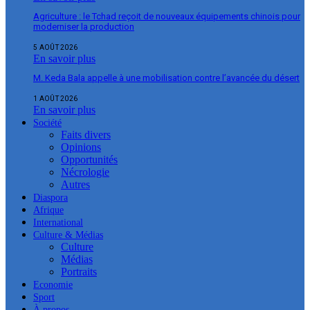
Agriculture : le Tchad reçoit de nouveaux équipements chinois pour
moderniser la production
5 AOÛT 2026
En savoir plus
M. Keda Bala appelle à une mobilisation contre l’avancée du désert
1 AOÛT 2026
En savoir plus
Société
Faits divers
Opinions
Opportunités
Nécrologie
Autres
Diaspora
Afrique
International
Culture & Médias
Culture
Médias
Portraits
Economie
Sport
À propos