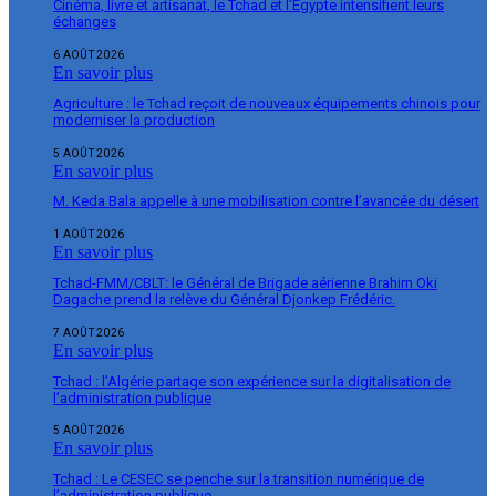
Cinéma, livre et artisanat, le Tchad et l’Égypte intensifient leurs
échanges
6 AOÛT 2026
En savoir plus
Agriculture : le Tchad reçoit de nouveaux équipements chinois pour
moderniser la production
5 AOÛT 2026
En savoir plus
M. Keda Bala appelle à une mobilisation contre l’avancée du désert
1 AOÛT 2026
En savoir plus
Tchad-FMM/CBLT: le Général de Brigade aérienne Brahim Oki
Dagache prend la relève du Général Djonkep Frédéric.
7 AOÛT 2026
En savoir plus
Tchad : l’Algérie partage son expérience sur la digitalisation de
l’administration publique
5 AOÛT 2026
En savoir plus
Tchad : Le CESEC se penche sur la transition numérique de
l’administration publique