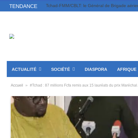
TENDANCE
ACTUALITÉ
SOCIÉTÉ
DIASPORA
AFRIQUE
»
Accueil
#Tchad : 87 millions Fcfa remis aux 15 lauréats du prix Marécha