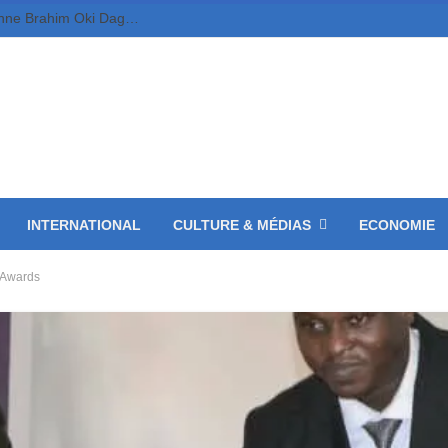
Tchad-FMM/CBLT: le Général de Brigade aérienne Brahim Oki Dagache prend la relève du Général Djonkep Frédéric.
INTERNATIONAL
CULTURE & MÉDIAS
ECONOMIE
l Awards