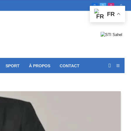
Facebook
X
Instagram
FR
(Twitter)
SPORT
À PROPOS
CONTACT