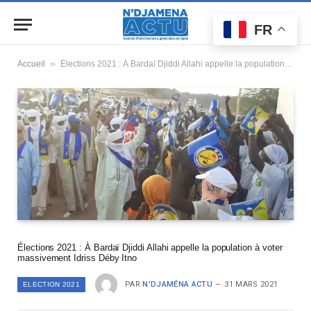
FR
»
Accueil
Élections 2021 : À Bardaï Djiddi Allahi appelle la population à voter massivement Idriss Déby Itno
Élections 2021 : À Bardaï Djiddi Allahi appelle la population à voter
massivement Idriss Déby Itno
PAR
N'DJAMÉNA ACTU
31 MARS 2021
ELECTION 2021