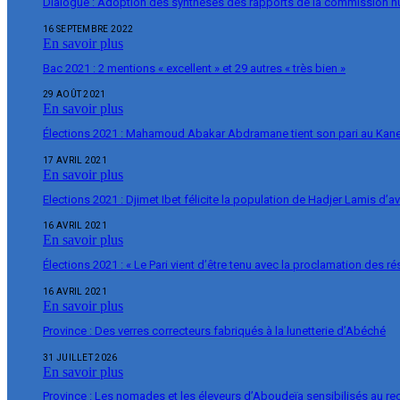
Dialogue : Adoption des synthèses des rapports de la commission 
16 SEPTEMBRE 2022
En savoir plus
Bac 2021 : 2 mentions « excellent » et 29 autres « très bien »
29 AOÛT 2021
En savoir plus
Élections 2021 : Mahamoud Abakar Abdramane tient son pari au Ka
17 AVRIL 2021
En savoir plus
Elections 2021 : Djimet Ibet félicite la population de Hadjer Lamis d’a
16 AVRIL 2021
En savoir plus
Élections 2021 : « Le Pari vient d’être tenu avec la proclamation des r
16 AVRIL 2021
En savoir plus
Province : Des verres correcteurs fabriqués à la lunetterie d’Abéché
31 JUILLET 2026
En savoir plus
Province : Les nomades et les éleveurs d’Aboudeïa sensibilisés au r