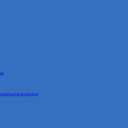
ges
oderniser la production