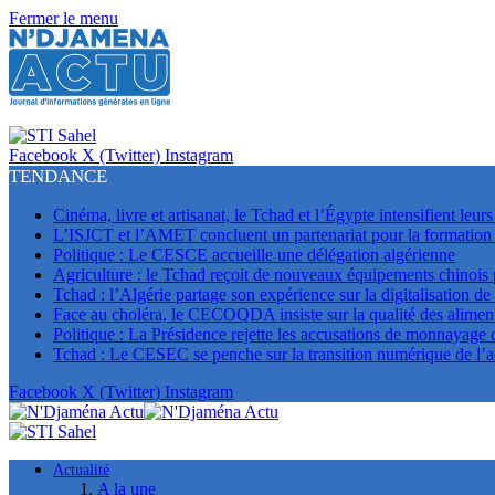
Fermer le menu
Facebook
X (Twitter)
Instagram
TENDANCE
Cinéma, livre et artisanat, le Tchad et l’Égypte intensifient leur
L’ISJCT et l’AMET concluent un partenariat pour la formation e
Politique : Le CESCE accueille une délégation algérienne
Agriculture : le Tchad reçoit de nouveaux équipements chinois
Tchad : l’Algérie partage son expérience sur la digitalisation de
Face au choléra, le CECOQDA insiste sur la qualité des aliment
Politique : La Présidence rejette les accusations de monnayage
Tchad : Le CESEC se penche sur la transition numérique de l’a
Facebook
X (Twitter)
Instagram
Actualité
A la une