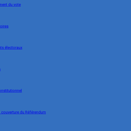
ement du vote
soires
ts électoraux
s
onstitutionnel
la couverture du Référendum