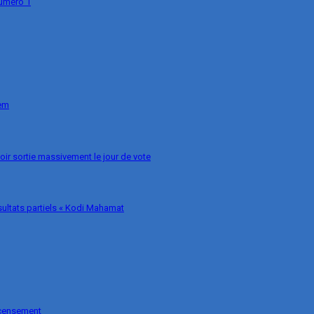
numéro 1
nem
voir sortie massivement le jour de vote
ésultats partiels « Kodi Mahamat
ecensement