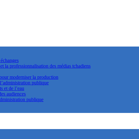
s échanges
t la professionnalisation des médias tchadiens
 pour moderniser la production
 l’administration publique
s et de l’eau
 des audiences
dministration publique