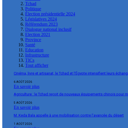
Tchad
Politique
Élection présidentielle 2024
Législatives 2024
Référendum 2023
Dialogue national inclusif
Election 2021
Province
Santé
Education
Infrastructure
TICs
Tout afficher
Cinéma, livre et artisanat, le Tchad et l’Égypte intensifient leurs échan
6 AOÛT 2026
En savoir plus
Agriculture : le Tchad reçoit de nouveaux équipements chinois pour m
5 AOÛT 2026
En savoir plus
M. Keda Bala appelle à une mobilisation contre l’avancée du désert
1 AOÛT 2026