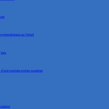
nser
e interreligieux au Tchad
l’eau
s d’une journée portes ouvertes
ociation