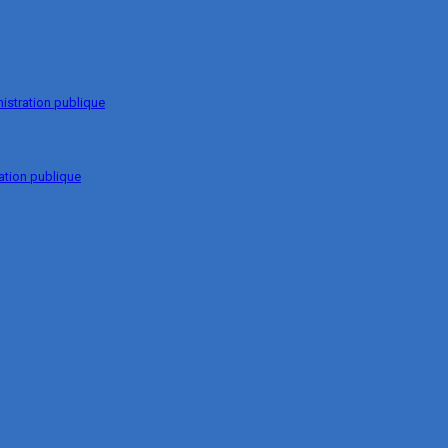
nistration publique
ation publique