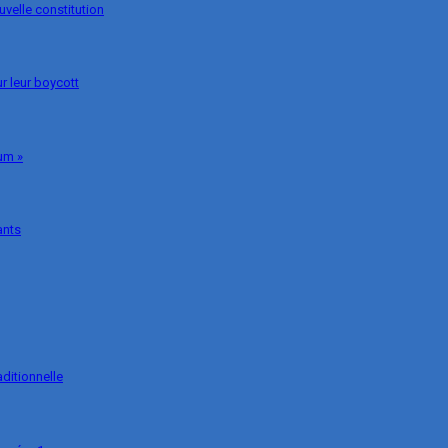
uvelle constitution
r leur boycott
um »
ants
ditionnelle