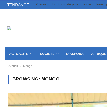
Province : 3 officiers de police reçoivent leurs 
TENDANCE
ACTUALITÉ
SOCIÉTÉ
DIASPORA
AFRIQUE
»
Accueil
Mongo
BROWSING:
MONGO