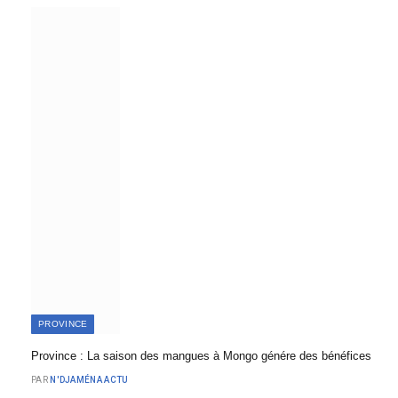
PROVINCE
Province : La saison des mangues à Mongo génére des bénéfices
PAR
N'DJAMÉNA ACTU