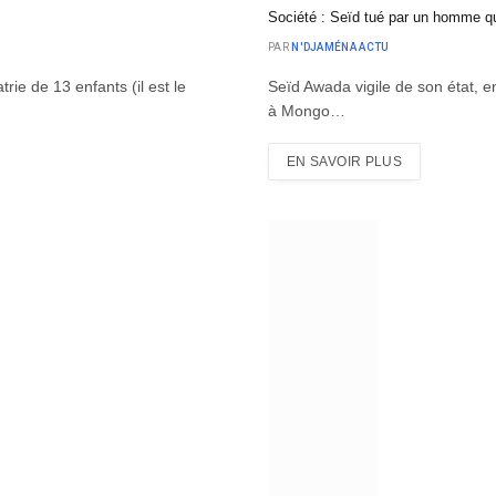
Société : Seïd tué par un homme qui
PAR
N'DJAMÉNA ACTU
rie de 13 enfants (il est le
Seïd Awada vigile de son état, e
à Mongo…
EN SAVOIR PLUS