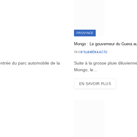
PROVINCE
Mongo : Le gouverneur du Guera au
PAR
N'DJAMÉNA ACTU
l’entrée du parc automobile de la
Suite à la grosse pluie diluvienn
Mongo, le…
EN SAVOIR PLUS