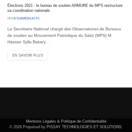
Élections 2021 : le bureau de soutien ARMURE du MPS restructure
sa coordination nationale
PAR
N'DJAMÉNA ACTU
Le Secrétaire National chargé des Observatoires de Bureaux
de soutien au Mouvement Patriotique du Salut (MPS) M.
Hassan Sylla Bakary…
EN SAVOIR PLUS
Mentions Légales & Politique de Confidentialité
© 2026 Propulsed by
PISSAY TECHNOLOGIES ET SOLUTIONS
.