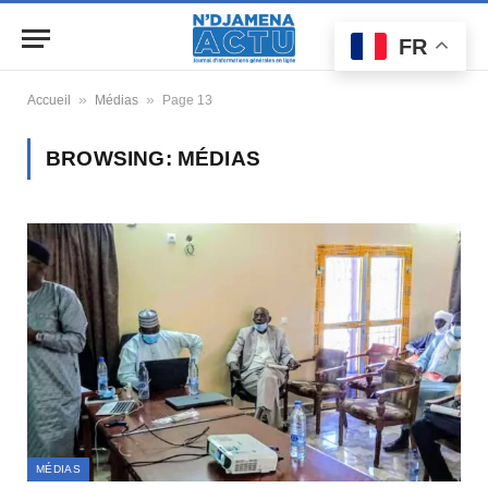
FR
»
»
Accueil
Médias
Page 13
BROWSING:
MÉDIAS
MÉDIAS