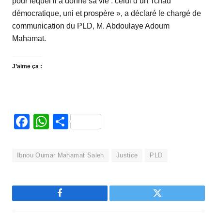
pour lequel il a donné sa vie : celui d’un Tchad
démocratique, uni et prospère », a déclaré le chargé de
communication du PLD, M. Abdoulaye Adoum
Mahamat.
J’aime ça :
Facebook
WhatsApp
Partager
Ibnou Oumar Mahamat Saleh
Justice
PLD
Facebook
Twitter