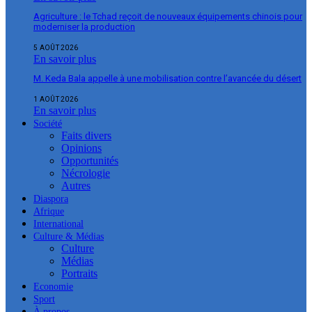
Agriculture : le Tchad reçoit de nouveaux équipements chinois pour
moderniser la production
5 AOÛT 2026
En savoir plus
M. Keda Bala appelle à une mobilisation contre l’avancée du désert
1 AOÛT 2026
En savoir plus
Société
Faits divers
Opinions
Opportunités
Nécrologie
Autres
Diaspora
Afrique
International
Culture & Médias
Culture
Médias
Portraits
Economie
Sport
À propos