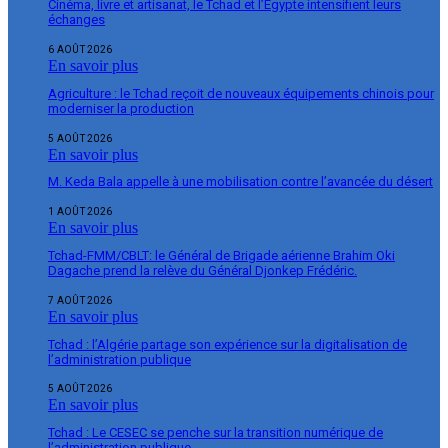
Cinéma, livre et artisanat, le Tchad et l’Égypte intensifient leurs
échanges
6 AOÛT 2026
En savoir plus
Agriculture : le Tchad reçoit de nouveaux équipements chinois pour
moderniser la production
5 AOÛT 2026
En savoir plus
M. Keda Bala appelle à une mobilisation contre l’avancée du désert
1 AOÛT 2026
En savoir plus
Tchad-FMM/CBLT: le Général de Brigade aérienne Brahim Oki
Dagache prend la relève du Général Djonkep Frédéric.
7 AOÛT 2026
En savoir plus
Tchad : l’Algérie partage son expérience sur la digitalisation de
l’administration publique
5 AOÛT 2026
En savoir plus
Tchad : Le CESEC se penche sur la transition numérique de
l’administration publique