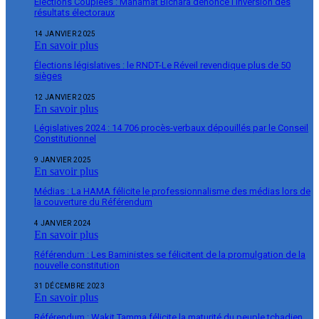
Élections Couplées : Mahamat Bichara dénonce l’inversion des
résultats électoraux
14 JANVIER 2025
En savoir plus
Élections législatives : le RNDT-Le Réveil revendique plus de 50
sièges
12 JANVIER 2025
En savoir plus
Législatives 2024 : 14 706 procès-verbaux dépouillés par le Conseil
Constitutionnel
9 JANVIER 2025
En savoir plus
Médias : La HAMA félicite le professionnalisme des médias lors de
la couverture du Référendum
4 JANVIER 2024
En savoir plus
Référendum : Les Baministes se félicitent de la promulgation de la
nouvelle constitution
31 DÉCEMBRE 2023
En savoir plus
Référendum : Wakit Tamma félicite la maturité du peuple tchadien