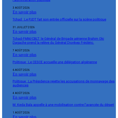
3 AOÛT 2026
En savoir plus
Tchad : Le PJDT fait son entrée officielle sur la scène politique
31 JUILLET 2026
En savoir plus
Tchad-FMM/CBLT: le Général de Brigade aérienne Brahim Oki
Dagache prend la relève du Général Djonkep Frédéric.
7 AOÛT 2026
En savoir plus
Politique : Le CESCE accueille une délégation algérienne
6 AOÛT 2026
En savoir plus
Politique : La Présidence rejette les accusations de monnayage des
audiences
4 AOÛT 2026
En savoir plus
M. Keda Bala appelle à une mobilisation contre l’avancée du désert
1 AOÛT 2026
En savoir plus