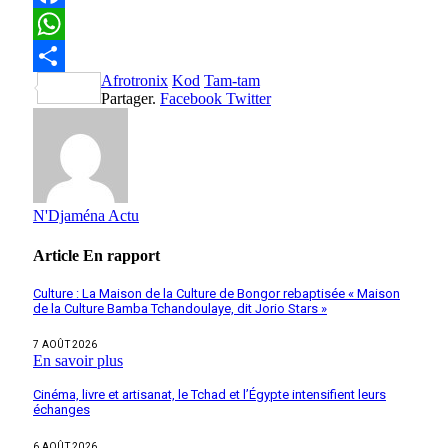
Facebook
WhatsApp
Afrotronix
Kod
Tam-tam
Partager
Partager.
Facebook
Twitter
N'Djaména Actu
Article
En rapport
Culture : La Maison de la Culture de Bongor rebaptisée « Maison
de la Culture Bamba Tchandoulaye, dit Jorio Stars »
7 AOÛT 2026
En savoir plus
Cinéma, livre et artisanat, le Tchad et l’Égypte intensifient leurs
échanges
6 AOÛT 2026