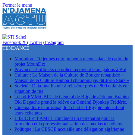
Fermer le menu
Facebook
X (Twitter)
Instagram
TENDANCE
Moundou : 10 jeunes entrepreneurs retenus dans le cadre du
projet MounDix
Province : 3 officiers de police reçoivent leurs galons à Bol
Culture : La Maison de la Culture de Bongor rebaptisée «
Maison de la Culture Bamba Tchandoulaye, dit Jorio Stars »
Société : Dakouna Espoir à réinsérer près de 800 enfants en
situation de rue
Tchad-FMM/CBLT: le Général de Brigade aérienne Brahim
Oki Dagache prend la relève du Général Djonkep Frédéric.
Cinéma, livre et artisanat, le Tchad et l’Égypte intensifient
leurs échanges
L’ISJCT et l’AMET concluent un partenariat pour la
formation et la professionnalisation des médias tchadiens
Politique : Le CESCE accueille une délégation algérienne