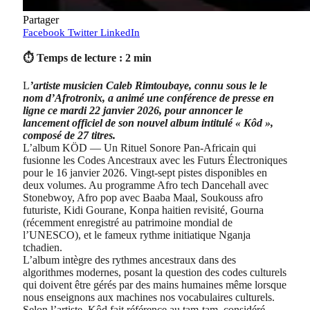
Partager
Facebook
Twitter
LinkedIn
⏱ Temps de lecture : 2 min
L
’artiste musicien Caleb Rimtoubaye, connu sous le le
nom d’Afrotronix, a animé une conférence de presse en
ligne ce mardi 22 janvier 2026, pour annoncer le
lancement officiel de son nouvel album intitulé « Kôd »,
composé de 27 titres.
L’album KÖD — Un Rituel Sonore Pan-Africain qui
fusionne les Codes Ancestraux avec les Futurs Électroniques
pour le 16 janvier 2026. Vingt-sept pistes disponibles en
deux volumes. Au programme Afro tech Dancehall avec
Stonebwoy, Afro pop avec Baaba Maal, Soukouss afro
futuriste, Kidi Gourane, Konpa haitien revisité, Gourna
(récemment enregistré au patrimoine mondial de
l’UNESCO), et le fameux rythme initiatique Nganja
tchadien.
L’album intègre des rythmes ancestraux dans des
algorithmes modernes, posant la question des codes culturels
qui doivent être gérés par des mains humaines même lorsque
nous enseignons aux machines nos vocabulaires culturels.
Selon l’artiste, Kôd fait référence au tam-tam, considéré