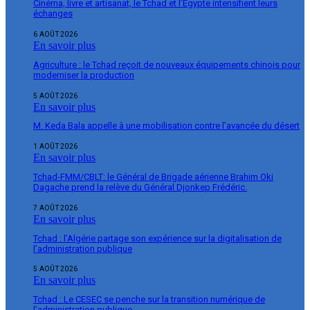
Cinéma, livre et artisanat, le Tchad et l’Égypte intensifient leurs
échanges
6 AOÛT 2026
En savoir plus
Agriculture : le Tchad reçoit de nouveaux équipements chinois pour
moderniser la production
5 AOÛT 2026
En savoir plus
M. Keda Bala appelle à une mobilisation contre l’avancée du désert
1 AOÛT 2026
En savoir plus
Tchad-FMM/CBLT: le Général de Brigade aérienne Brahim Oki
Dagache prend la relève du Général Djonkep Frédéric.
7 AOÛT 2026
En savoir plus
Tchad : l’Algérie partage son expérience sur la digitalisation de
l’administration publique
5 AOÛT 2026
En savoir plus
Tchad : Le CESEC se penche sur la transition numérique de
l’administration publique