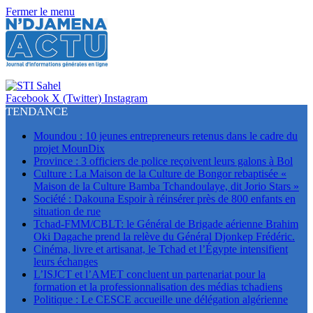
Fermer le menu
Facebook
X (Twitter)
Instagram
TENDANCE
Moundou : 10 jeunes entrepreneurs retenus dans le cadre du
projet MounDix
Province : 3 officiers de police reçoivent leurs galons à Bol
Culture : La Maison de la Culture de Bongor rebaptisée «
Maison de la Culture Bamba Tchandoulaye, dit Jorio Stars »
Société : Dakouna Espoir à réinsérer près de 800 enfants en
situation de rue
Tchad-FMM/CBLT: le Général de Brigade aérienne Brahim
Oki Dagache prend la relève du Général Djonkep Frédéric.
Cinéma, livre et artisanat, le Tchad et l’Égypte intensifient
leurs échanges
L’ISJCT et l’AMET concluent un partenariat pour la
formation et la professionnalisation des médias tchadiens
Politique : Le CESCE accueille une délégation algérienne