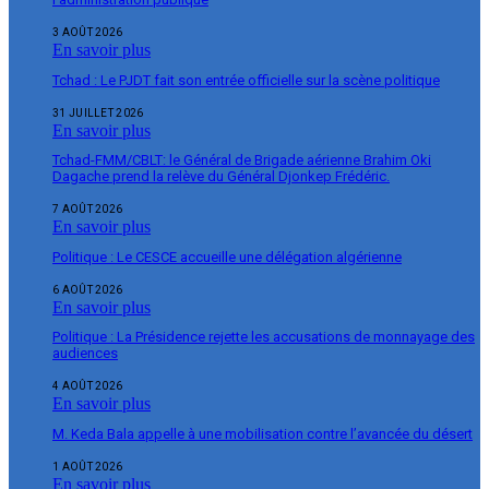
3 AOÛT 2026
En savoir plus
Tchad : Le PJDT fait son entrée officielle sur la scène politique
31 JUILLET 2026
En savoir plus
Tchad-FMM/CBLT: le Général de Brigade aérienne Brahim Oki
Dagache prend la relève du Général Djonkep Frédéric.
7 AOÛT 2026
En savoir plus
Politique : Le CESCE accueille une délégation algérienne
6 AOÛT 2026
En savoir plus
Politique : La Présidence rejette les accusations de monnayage des
audiences
4 AOÛT 2026
En savoir plus
M. Keda Bala appelle à une mobilisation contre l’avancée du désert
1 AOÛT 2026
En savoir plus