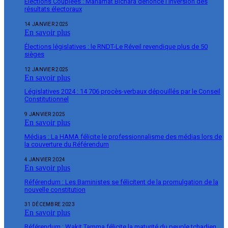
Élections Couplées : Mahamat Bichara dénonce l’inversion des
résultats électoraux
14 JANVIER 2025
En savoir plus
Élections législatives : le RNDT-Le Réveil revendique plus de 50
sièges
12 JANVIER 2025
En savoir plus
Législatives 2024 : 14 706 procès-verbaux dépouillés par le Conseil
Constitutionnel
9 JANVIER 2025
En savoir plus
Médias : La HAMA félicite le professionnalisme des médias lors de
la couverture du Référendum
4 JANVIER 2024
En savoir plus
Référendum : Les Baministes se félicitent de la promulgation de la
nouvelle constitution
31 DÉCEMBRE 2023
En savoir plus
Référendum : Wakit Tamma félicite la maturité du peuple tchadien