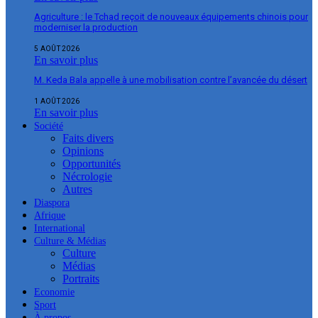
Agriculture : le Tchad reçoit de nouveaux équipements chinois pour
moderniser la production
5 AOÛT 2026
En savoir plus
M. Keda Bala appelle à une mobilisation contre l’avancée du désert
1 AOÛT 2026
En savoir plus
Société
Faits divers
Opinions
Opportunités
Nécrologie
Autres
Diaspora
Afrique
International
Culture & Médias
Culture
Médias
Portraits
Economie
Sport
À propos